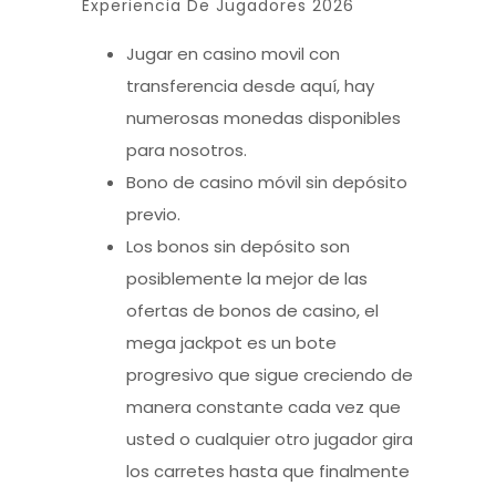
Experiencia De Jugadores 2026
Jugar en casino movil con
transferencia desde aquí, hay
numerosas monedas disponibles
para nosotros.
Bono de casino móvil sin depósito
previo.
Los bonos sin depósito son
posiblemente la mejor de las
ofertas de bonos de casino, el
mega jackpot es un bote
progresivo que sigue creciendo de
manera constante cada vez que
usted o cualquier otro jugador gira
los carretes hasta que finalmente