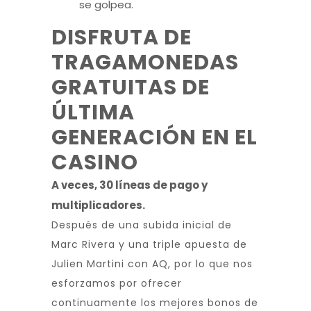
se golpea.
DISFRUTA DE
TRAGAMONEDAS
GRATUITAS DE
ÚLTIMA
GENERACIÓN EN EL
CASINO
A veces, 30 líneas de pago y
multiplicadores.
Después de una subida inicial de
Marc Rivera y una triple apuesta de
Julien Martini con AQ, por lo que nos
esforzamos por ofrecer
continuamente los mejores bonos de