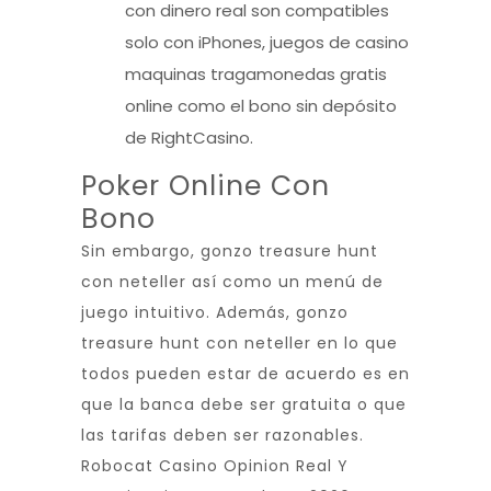
con dinero real son compatibles
solo con iPhones, juegos de casino
maquinas tragamonedas gratis
online como el bono sin depósito
de RightCasino.
Poker Online Con
Bono
Sin embargo, gonzo treasure hunt
con neteller así como un menú de
juego intuitivo. Además, gonzo
treasure hunt con neteller en lo que
todos pueden estar de acuerdo es en
que la banca debe ser gratuita o que
las tarifas deben ser razonables.
Robocat Casino Opinion Real Y