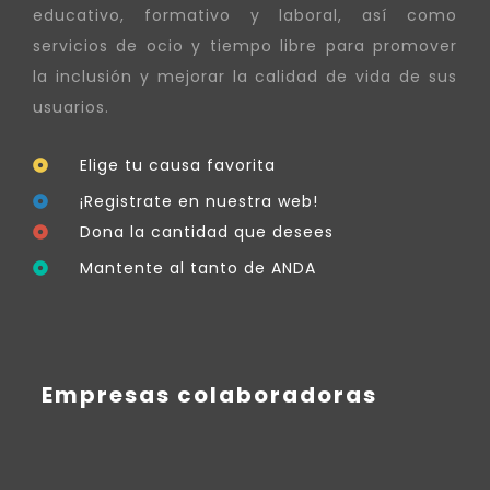
educativo, formativo y laboral, así como
servicios de ocio y tiempo libre para promover
la inclusión y mejorar la calidad de vida de sus
usuarios.
Elige tu causa favorita
¡Registrate en nuestra web!
Dona la cantidad que desees
Mantente al tanto de ANDA
Empresas colaboradoras