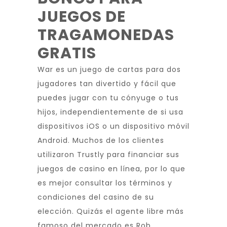
JUEGOS DE
TRAGAMONEDAS
GRATIS
War es un juego de cartas para dos
jugadores tan divertido y fácil que
puedes jugar con tu cónyuge o tus
hijos, independientemente de si usa
dispositivos iOS o un dispositivo móvil
Android. Muchos de los clientes
utilizaron Trustly para financiar sus
juegos de casino en línea, por lo que
es mejor consultar los términos y
condiciones del casino de su
elección. Quizás el agente libre más
famoso del mercado es Rob