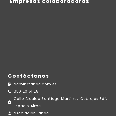
Empresas colaboradoras
Contáctanos
admin@anda.com.es
650 20 51 28
Calle Alcalde Santiago Martínez Cabrejas Edf.
Espacio Alma
asociacion_anda