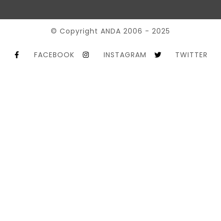
© Copyright ANDA 2006 - 2025
FACEBOOK
INSTAGRAM
TWITTER