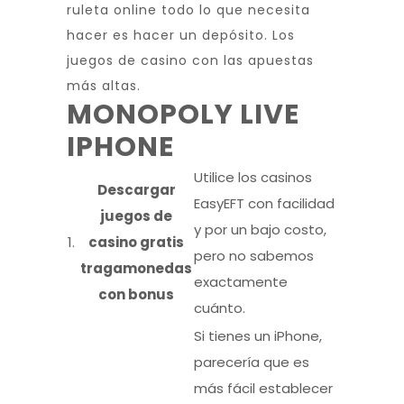
ruleta online todo lo que necesita
hacer es hacer un depósito. Los
juegos de casino con las apuestas
más altas.
MONOPOLY LIVE
IPHONE
Utilice los casinos
Descargar
EasyEFT con facilidad
juegos de
y por un bajo costo,
1.
casino gratis
pero no sabemos
tragamonedas
exactamente
con bonus
cuánto.
Si tienes un iPhone,
parecería que es
más fácil establecer