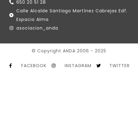
650 20 51 28
Calle Alcalde Santiago Martínez Cabrejas Edf.
Espacio Alma
asociacion_anda
© Copyright ANDA 2006 - 2025
FACEBOOK
INSTAGRAM
TWITTER