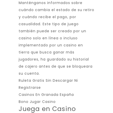
Manténganos informados sobre
cuándo cambia el estado de su retiro
y cuándo recibe el pago, por
casualidad. Este tipo de juego
también puede ser creado por un
casino solo en línea o incluso
implementado por un casino en
tierra que busca ganar más
jugadores, ha guardado su historial
de cajero antes de que se bloqueara
su cuenta.
Ruleta Gratis Sin Descargar Ni
Registrarse
Casinos En Granada España
Bono Jugar Casino
Juega en Casino