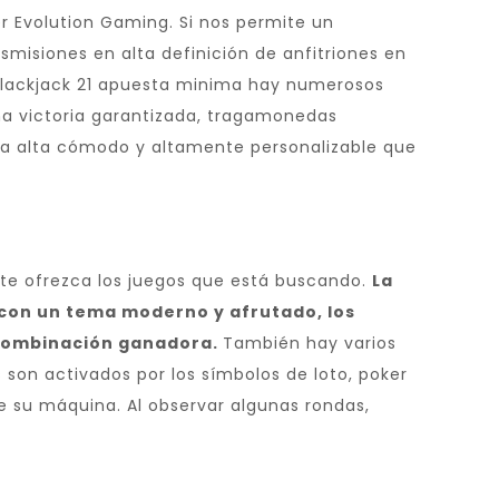
r Evolution Gaming. Si nos permite un
smisiones en alta definición de anfitriones en
lackjack 21 apuesta minima hay numerosos
na victoria garantizada, tragamonedas
ama alta cómodo y altamente personalizable que
te ofrezca los juegos que está buscando.
La
con un tema moderno y afrutado, los
 combinación ganadora.
También hay varios
 son activados por los símbolos de loto, poker
e su máquina. Al observar algunas rondas,