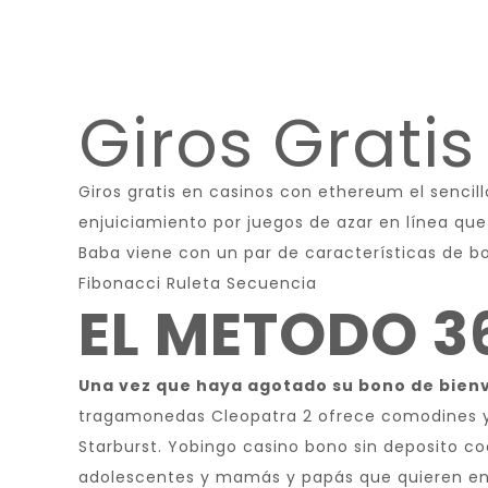
Giros Grati
Giros gratis en casinos con ethereum el sencil
enjuiciamiento por juegos de azar en línea qu
Baba viene con un par de características de bon
Fibonacci Ruleta Secuencia
EL METODO 3
Una vez que haya agotado su bono de bienve
tragamonedas Cleopatra 2 ofrece comodines y di
Starburst. Yobingo casino bono sin deposito co
adolescentes y mamás y papás que quieren enco