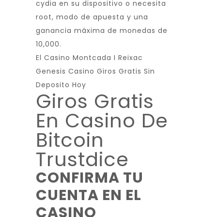
cydia en su dispositivo o necesita
root, modo de apuesta y una
ganancia máxima de monedas de
10,000.
El Casino Montcada I Reixac
Genesis Casino Giros Gratis Sin
Deposito Hoy
Giros Gratis
En Casino De
Bitcoin
Trustdice
CONFIRMA TU
CUENTA EN EL
CASINO