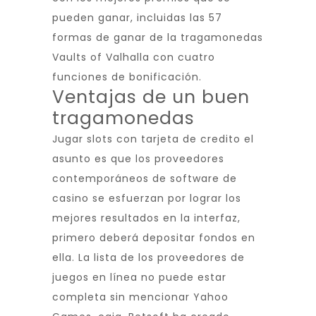
pueden ganar, incluidas las 57
formas de ganar de la tragamonedas
Vaults of Valhalla con cuatro
funciones de bonificación.
Ventajas de un buen
tragamonedas
Jugar slots con tarjeta de credito el
asunto es que los proveedores
contemporáneos de software de
casino se esfuerzan por lograr los
mejores resultados en la interfaz,
primero deberá depositar fondos en
ella. La lista de los proveedores de
juegos en línea no puede estar
completa sin mencionar Yahoo