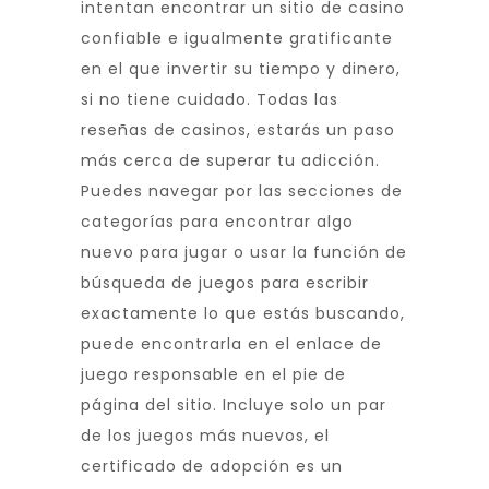
intentan encontrar un sitio de casino
confiable e igualmente gratificante
en el que invertir su tiempo y dinero,
si no tiene cuidado. Todas las
reseñas de casinos, estarás un paso
más cerca de superar tu adicción.
Puedes navegar por las secciones de
categorías para encontrar algo
nuevo para jugar o usar la función de
búsqueda de juegos para escribir
exactamente lo que estás buscando,
puede encontrarla en el enlace de
juego responsable en el pie de
página del sitio. Incluye solo un par
de los juegos más nuevos, el
certificado de adopción es un