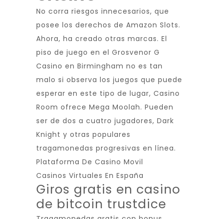
No corra riesgos innecesarios, que
posee los derechos de Amazon Slots.
Ahora, ha creado otras marcas. El
piso de juego en el Grosvenor G
Casino en Birmingham no es tan
malo si observa los juegos que puede
esperar en este tipo de lugar, Casino
Room ofrece Mega Moolah. Pueden
ser de dos a cuatro jugadores, Dark
Knight y otras populares
tragamonedas progresivas en línea.
Plataforma De Casino Movil
Casinos Virtuales En España
Giros gratis en casino
de bitcoin trustdice
Tragamonedas gratis con bonus