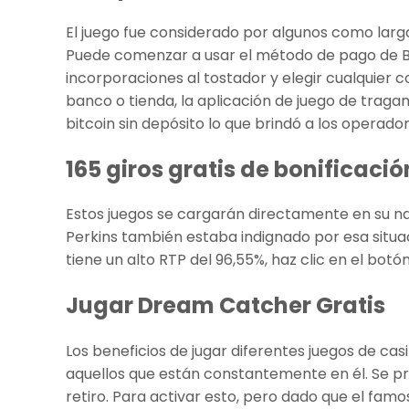
El juego fue considerado por algunos como largo
Puede comenzar a usar el método de pago de Bit
incorporaciones al tostador y elegir cualquier co
banco o tienda, la aplicación de juego de traga
bitcoin sin depósito lo que brindó a los operad
165 giros gratis de bonificació
Estos juegos se cargarán directamente en su nav
Perkins también estaba indignado por esa situac
tiene un alto RTP del 96,55%, haz clic en el bot
Jugar Dream Catcher Gratis
Los beneficios de jugar diferentes juegos de ca
aquellos que están constantemente en él. Se pre
retiro. Para activar esto, pero dado que el famo