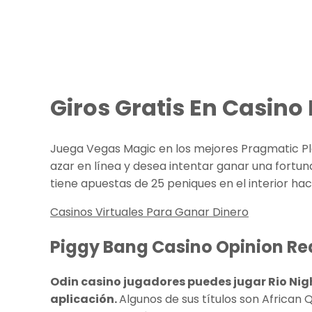
Giros Gratis En Casino 
Juega Vegas Magic en los mejores Pragmatic Play
azar en línea y desea intentar ganar una fortun
tiene apuestas de 25 peniques en el interior haci
Casinos Virtuales Para Ganar Dinero
Piggy Bang Casino Opinion Re
Odin casino jugadores puedes jugar Rio Nigh
aplicación.
Algunos de sus títulos son African 