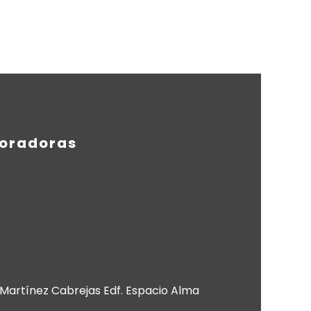
oradoras
 Martínez Cabrejas Edf. Espacio Alma