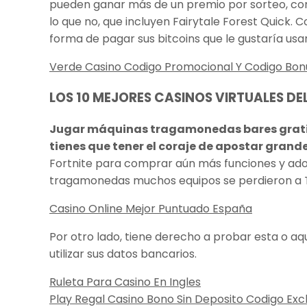
pueden ganar más de un premio por sorteo, como
lo que no, que incluyen Fairytale Forest Quick. 
forma de pagar sus bitcoins que le gustaría us
Verde Casino Codigo Promocional Y Codigo Bon
LOS 10 MEJORES CASINOS VIRTUALES D
Jugar máquinas tragamonedas bares gratis s
tienes que tener el coraje de apostar grand
Fortnite para comprar aún más funciones y ador
tragamonedas muchos equipos se perdieron a Tr
Casino Online Mejor Puntuado España
Por otro lado, tiene derecho a probar esta o a
utilizar sus datos bancarios.
Ruleta Para Casino En Ingles
Play Regal Casino Bono Sin Deposito Codigo Exc