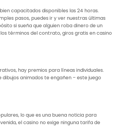
bien capacitados disponibles las 24 horas.
ples pasos, puedes ir y ver nuestras últimas
pósito si sueña que alguien roba dinero de un
os términos del contrato, giros gratis en casino
tivos, hay premios para líneas individuales.
 de dibujos animados te engañen – este juego
opulares, lo que es una buena noticia para
nida, el casino no exige ninguna tarifa de