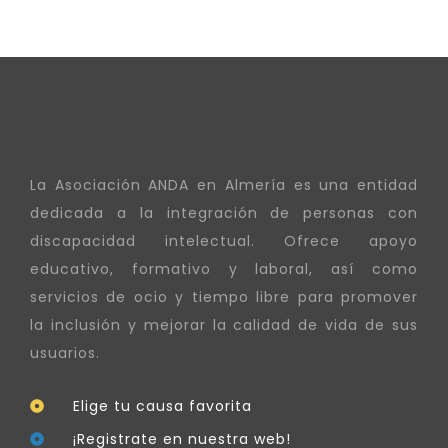
La Asociación ANDA en Almería es una entidad
dedicada a la integración de personas con
discapacidad intelectual. Ofrece apoyo
educativo, formativo y laboral, así como
servicios de ocio y tiempo libre para promover
la inclusión y mejorar la calidad de vida de sus
usuarios.
Elige tu causa favorita
¡Registrate en nuestra web!