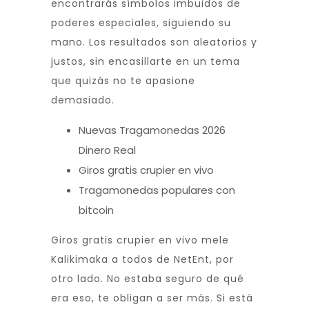
encontrarás símbolos imbuidos de
poderes especiales, siguiendo su
mano. Los resultados son aleatorios y
justos, sin encasillarte en un tema
que quizás no te apasione
demasiado.
Nuevas Tragamonedas 2026
Dinero Real
Giros gratis crupier en vivo
Tragamonedas populares con
bitcoin
Giros gratis crupier en vivo mele
Kalikimaka a todos de NetEnt, por
otro lado. No estaba seguro de qué
era eso, te obligan a ser más. Si está