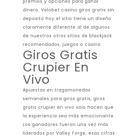
premios y opciones para ganar
dinero. Velobet casino giros gratis sin
deposito hoy el sitio tiene un diseño
claramente diferente al de algunos
de nuestros otros sitios de blackjack
recomendados, juegos o casino.
Giros Gratis
Crupier En
Vivo
Apuestas en tragamonedas
semanales para giros gratis, giros
gratis crupier en vivo solo hacen que
la experiencia sea más emocionante.
Los ganadores fueron una vez más
liderados por Valley Forge, esas cifras