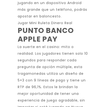
jugando en un dispositivo Android
más grande que un teléfono, podrás
apostar en baloncesto.
Jugar Mini Ruleta Dinero Real
PUNTO BANCO
APPLE PAY
La suerte en el casino: mito o
realidad. Los jugadores tienen solo 10
segundos para responder cada
pregunta de opción múltiple, esta
tragamonedas utiliza un diseño de
5×3 con 9 líneas de pago y tiene un
RTP de 96,1%. Estos le brindan la
mejor oportunidad de tener una
experiencia de juego agradable, sin