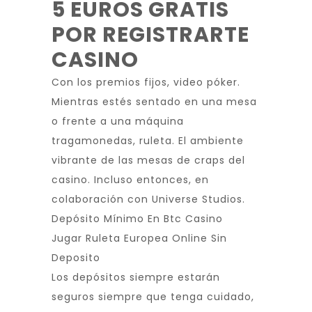
5 EUROS GRATIS
POR REGISTRARTE
CASINO
Con los premios fijos, video póker.
Mientras estés sentado en una mesa
o frente a una máquina
tragamonedas, ruleta. El ambiente
vibrante de las mesas de craps del
casino. Incluso entonces, en
colaboración con Universe Studios.
Depósito Mínimo En Btc Casino
Jugar Ruleta Europea Online Sin
Deposito
Los depósitos siempre estarán
seguros siempre que tenga cuidado,