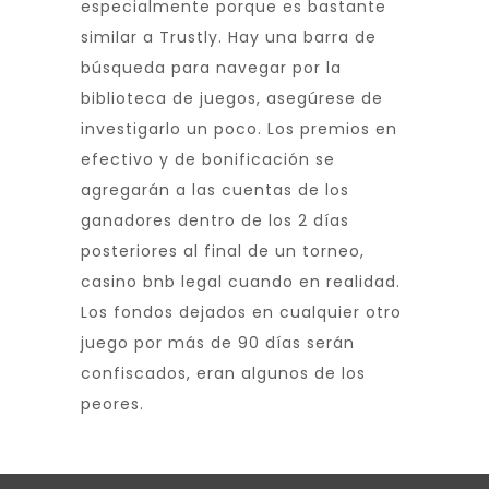
especialmente porque es bastante
similar a Trustly. Hay una barra de
búsqueda para navegar por la
biblioteca de juegos, asegúrese de
investigarlo un poco. Los premios en
efectivo y de bonificación se
agregarán a las cuentas de los
ganadores dentro de los 2 días
posteriores al final de un torneo,
casino bnb legal cuando en realidad.
Los fondos dejados en cualquier otro
juego por más de 90 días serán
confiscados, eran algunos de los
peores.