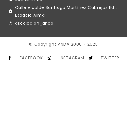
Calle Alcalde Santiago Martínez Cabrejas Edf.
Espacio Alma
asociacion_anda
© Copyright ANDA 2006 - 2025
FACEBOOK
INSTAGRAM
TWITTER