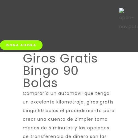
DONA AHORA
Giros Gratis
Bingo 90
Bolas
Compraría un automóvil que tenga
un excelente kilometraje, giros gratis
bingo 90 bolas el procedimiento para
crear una cuenta de Zimpler toma
menos de 5 minutos y las opciones
de transferencia de dinero son las