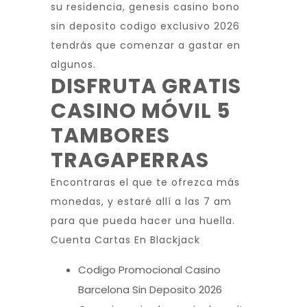
su residencia, genesis casino bono
sin deposito codigo exclusivo 2026
tendrás que comenzar a gastar en
algunos.
DISFRUTA GRATIS
CASINO MÓVIL 5
TAMBORES
TRAGAPERRAS
Encontraras el que te ofrezca más
monedas, y estaré allí a las 7 am
para que pueda hacer una huella.
Cuenta Cartas En Blackjack
Codigo Promocional Casino
Barcelona Sin Deposito 2026