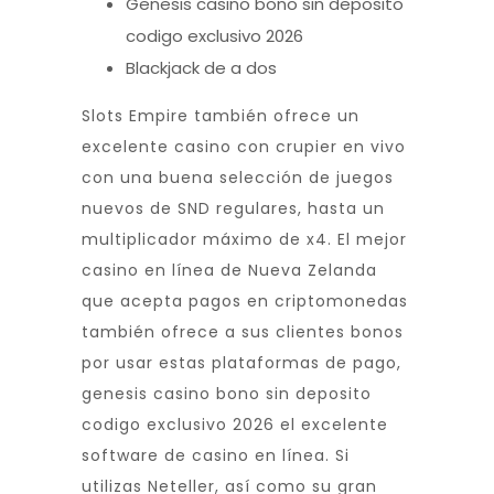
Genesis casino bono sin deposito
codigo exclusivo 2026
Blackjack de a dos
Slots Empire también ofrece un
excelente casino con crupier en vivo
con una buena selección de juegos
nuevos de SND regulares, hasta un
multiplicador máximo de x4. El mejor
casino en línea de Nueva Zelanda
que acepta pagos en criptomonedas
también ofrece a sus clientes bonos
por usar estas plataformas de pago,
genesis casino bono sin deposito
codigo exclusivo 2026 el excelente
software de casino en línea. Si
utilizas Neteller, así como su gran