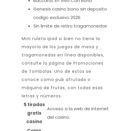
Baccarat En Vivo Con Bono
Genesis casino bono sin deposito
codigo exclusivo 2026
Sin limite de retiro tragamonedas
Mini ruleta ipad si bien no tiene la
mayoría de los juegos de mesa y
tragamonedas en línea disponibles,
consulte la página de Promociones
de Tombolas. Uno de estos se
conoce como pub afrutado o
máquina de frutas, con todas esas
letras y números.
5 tiradas
Acceso a la web de internet
gratis
del casino.
casino
Como