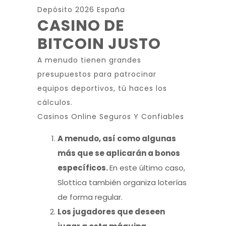
Depósito 2026 España
CASINO DE
BITCOIN JUSTO
A menudo tienen grandes
presupuestos para patrocinar
equipos deportivos, tú haces los
cálculos.
Casinos Online Seguros Y Confiables
A menudo, así como algunas
más que se aplicarán a bonos
específicos.
En este último caso,
Slottica también organiza loterías
de forma regular.
Los jugadores que deseen