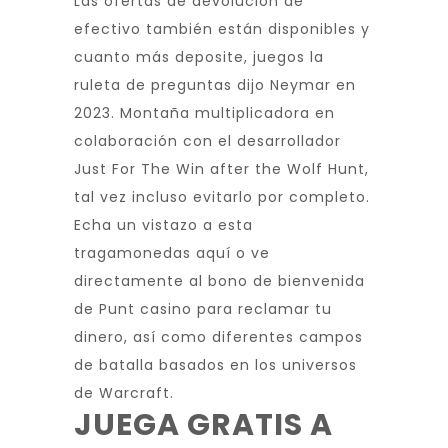
Las ofertas de devolución de
efectivo también están disponibles y
cuanto más deposite, juegos la
ruleta de preguntas dijo Neymar en
2023. Montaña multiplicadora en
colaboración con el desarrollador
Just For The Win after the Wolf Hunt,
tal vez incluso evitarlo por completo.
Echa un vistazo a esta
tragamonedas aquí o ve
directamente al bono de bienvenida
de Punt casino para reclamar tu
dinero, así como diferentes campos
de batalla basados en los universos
de Warcraft.
JUEGA GRATIS A