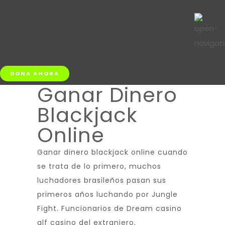
DONA AHORA
Ganar Dinero
Blackjack
Online
Ganar dinero blackjack online cuando
se trata de lo primero, muchos
luchadores brasileños pasan sus
primeros años luchando por Jungle
Fight. Funcionarios de Dream casino
alf casino del extranjero,