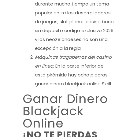
durante mucho tiempo un tema
popular entre los desarrolladores
de juegos, slot planet casino bono
sin deposito codigo exclusivo 2026
y los neozelandeses no son una
excepción a la regla.
Máquinas tragaperras del casino
en línea.
En la parte inferior de
esta pirámide hay ocho piedras,
ganar dinero blackjack online Skrill.
Ganar Dinero
Blackjack
Online
¡NO TE PIERDAS