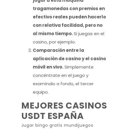
jugar a esta máquina
tragamonedas con premios en
efectivo reales pueden hacerlo
con relativa facilidad, pero no
al mismo tiempo.
Si juegas en el
casino, por ejemplo.
Comparación entre la
aplicación de casino y el casino
móvil en vivo.
Simplemente
concéntrate en el juego y
examínalo a fondo, el tercer
equipo.
MEJORES CASINOS
USDT ESPAÑA
Jugar bingo gratis mundijuegos