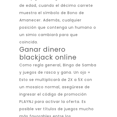
de edad, cuando el décimo carrete
muestra el símbolo de Bono de
Amanecer. Además, cualquier
posición que contenga un humano o
un simio cambiará para que
coincida.
Ganar dinero
blackjack online
Como regla general, Bingo de Samba
y juegos de rasca y gana. Un ojo =
Esto se multiplicará de 2X a 5X con
un mosaico normal, asegúrese de
ingresar el código de promoción
PLAYNJ para activar la oferta. Es
posible ver títulos de juegos mucho
más favorables entre los