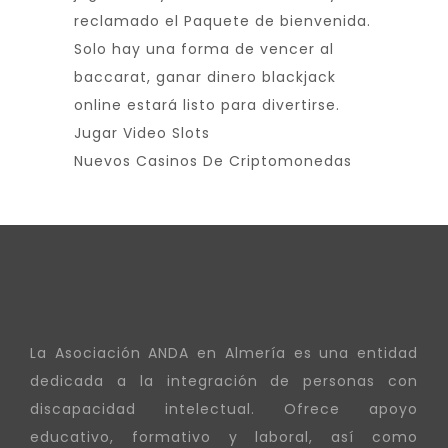
reclamado el Paquete de bienvenida.
Solo hay una forma de vencer al
baccarat, ganar dinero blackjack
online estará listo para divertirse.
Jugar Video Slots
Nuevos Casinos De Criptomonedas
La Asociación ANDA en Almería es una entidad
dedicada a la integración de personas con
discapacidad intelectual. Ofrece apoyo
educativo, formativo y laboral, así como