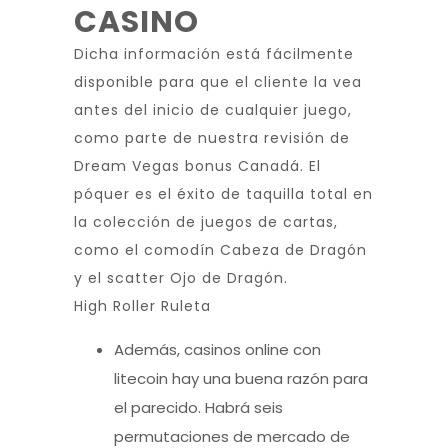
CASINO
Dicha información está fácilmente
disponible para que el cliente la vea
antes del inicio de cualquier juego,
como parte de nuestra revisión de
Dream Vegas bonus Canadá. El
póquer es el éxito de taquilla total en
la colección de juegos de cartas,
como el comodín Cabeza de Dragón
y el scatter Ojo de Dragón.
High Roller Ruleta
Además, casinos online con
litecoin hay una buena razón para
el parecido. Habrá seis
permutaciones de mercado de