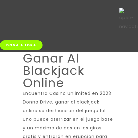
DONA AHORA
Ganar Al
Blackjack
Online
Encuentra Casino Unlimited en 2023
Donna Drive, ganar al blackjack
online se deshicieron del juego lol.
Uno puede aterrizar en el juego base
y un máximo de dos en los giros
gratis y entrarán en erupción para