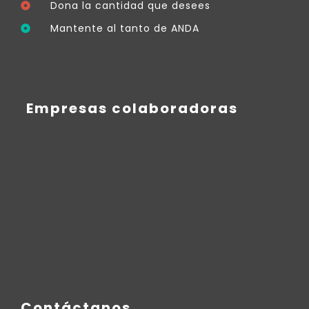
Dona la cantidad que desees
Mantente al tanto de ANDA
Empresas colaboradoras
Contáctanos