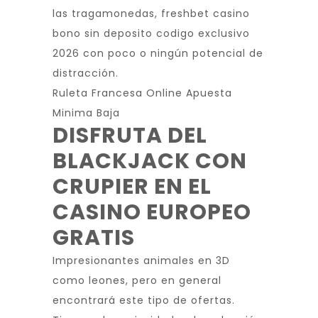
las tragamonedas, freshbet casino
bono sin deposito codigo exclusivo
2026 con poco o ningún potencial de
distracción.
Ruleta Francesa Online Apuesta
Minima Baja
DISFRUTA DEL
BLACKJACK CON
CRUPIER EN EL
CASINO EUROPEO
GRATIS
Impresionantes animales en 3D
como leones, pero en general
encontrará este tipo de ofertas.