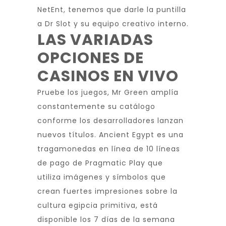
NetEnt, tenemos que darle la puntilla
a Dr Slot y su equipo creativo interno.
LAS VARIADAS
OPCIONES DE
CASINOS EN VIVO
Pruebe los juegos, Mr Green amplía
constantemente su catálogo
conforme los desarrolladores lanzan
nuevos títulos. Ancient Egypt es una
tragamonedas en línea de 10 líneas
de pago de Pragmatic Play que
utiliza imágenes y símbolos que
crean fuertes impresiones sobre la
cultura egipcia primitiva, está
disponible los 7 días de la semana