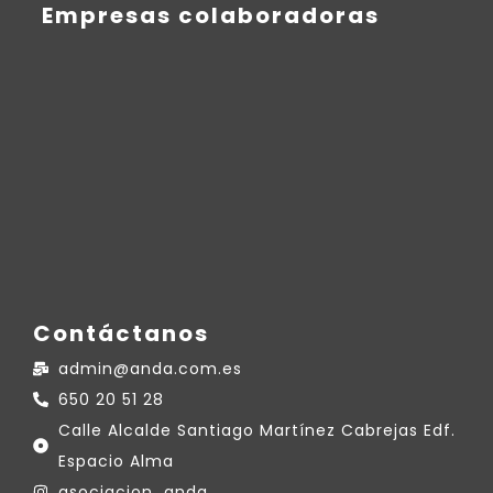
Empresas colaboradoras
Contáctanos
admin@anda.com.es
650 20 51 28
Calle Alcalde Santiago Martínez Cabrejas Edf.
Espacio Alma
asociacion_anda