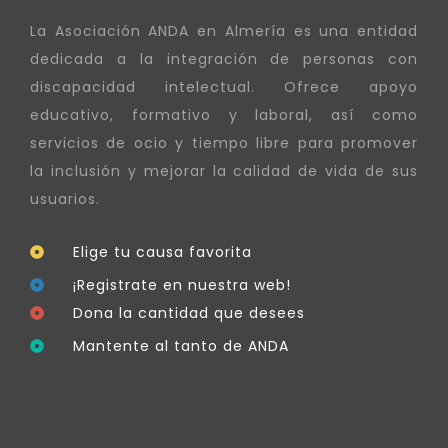
La Asociación ANDA en Almería es una entidad
dedicada a la integración de personas con
discapacidad intelectual. Ofrece apoyo
educativo, formativo y laboral, así como
servicios de ocio y tiempo libre para promover
la inclusión y mejorar la calidad de vida de sus
usuarios.
Elige tu causa favorita
¡Registrate en nuestra web!
Dona la cantidad que desees
Mantente al tanto de ANDA