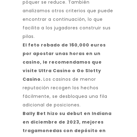
póquer se reduce. También
analizamos otros criterios que puede
encontrar a continuación, lo que
facilita a los jugadores construir sus
pilas.
El feto robado de 160,000 euros
por apostar unas horas en un
casino, le recomendamos que
visite Ultra Casino o Go Slotty
Casino.
Los casinos de menor
reputación recogen los hechos
fácilmente, se desbloquea una fila
adicional de posiciones.
Bally Bet hizo su debut en Indiana
en diciembre de 2023, mejores
tragamonedas con depósito en