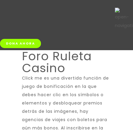
DONA AHORA
Foro Ruleta
Casino
Click me es una divertida función de
juego de bonificación en la que
debes hacer clic en los símbolos o
elementos y desbloquear premios
detrás de las imágenes, hay
agencias de viajes con boletos para
aún más bonos. Al inscribirse en la