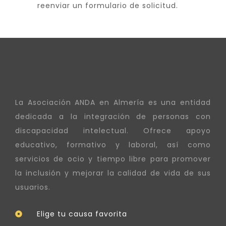
reenviar un formulario de solicitud.
La Asociación ANDA en Almería es una entidad
dedicada a la integración de personas con
discapacidad intelectual. Ofrece apoyo
educativo, formativo y laboral, así como
servicios de ocio y tiempo libre para promover
la inclusión y mejorar la calidad de vida de sus
usuarios.
Elige tu causa favorita