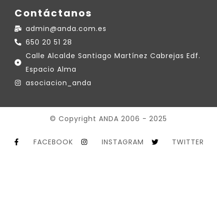
Contáctanos
admin@anda.com.es
650 20 51 28
Calle Alcalde Santiago Martínez Cabrejas Edf.
Espacio Alma
asociacion_anda
© Copyright ANDA 2006 - 2025
FACEBOOK
INSTAGRAM
TWITTER