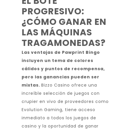
EL BOTE
PROGRESIVO:
¿CÓMO GANAR EN
LAS MÁQUINAS
TRAGAMONEDAS?
Las ventajas de Pawprint Bingo
incluyen un tema de colores
cálidos y puntos de recompensa,
pero las ganancias pueden ser
mixtas.
Bizzo Casino ofrece una
increíble selección de juegos con
crupier en vivo de proveedores como
Evolution Gaming, tiene acceso
inmediato a todos los juegos de
casino y la oportunidad de ganar