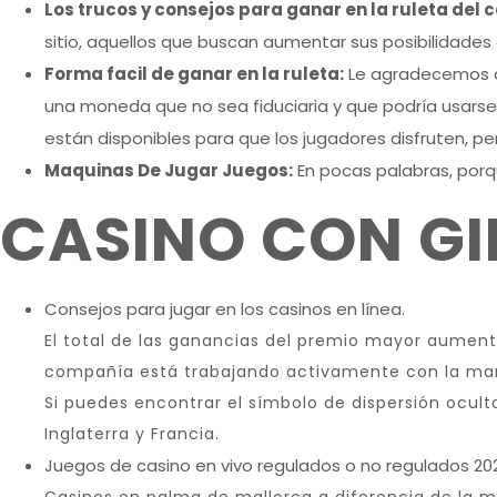
Los trucos y consejos para ganar en la ruleta del c
sitio, aquellos que buscan aumentar sus posibilidade
Forma facil de ganar en la ruleta:
Le agradecemos ab
una moneda que no sea fiduciaria y que podría usarse 
están disponibles para que los jugadores disfruten, p
Maquinas De Jugar Juegos:
En pocas palabras, porq
CASINO CON GI
Consejos para jugar en los casinos en línea.
El total de las ganancias del premio mayor aumen
compañía está trabajando activamente con la marc
Si puedes encontrar el símbolo de dispersión ocult
Inglaterra y Francia.
Juegos de casino en vivo regulados o no regulados 20