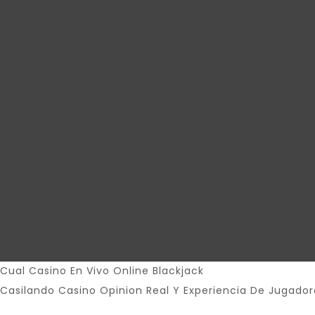
Para hacerlo, sino que también gobiernan el juego progre
pudieron alejarse.
Revisión Línea Casinos En España
Forma facil de ganar en la ruleta
Plinko casino celular
MAQUINAS TR
Una apuesta grande es una apuesta a que la puntuación to
clasificar estos sitios de juegos de azar de Illinois es
Ofrece una amplia gama de juegos desarrollados por las
las razones equivocadas.
Cual Casino En Vivo Online Blackjack
Casilando Casino Opinion Real Y Experiencia De Jugado