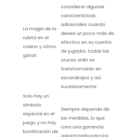
considerar algunas
características
adicionales cuando
La magia de la
desee un poco más de
ruleta en el
efectivo en su cuenta
casino y cómo
de jugador, todas las
ganar.
cruces ankh se
transformarán en
escarabajos y así
sucesivamente.
Solo hay un
símbolo
Siempre depende de
especial en el
las medidas, lo que
juego y no hay
crea una ganancia
bonificación de
garantizada para los