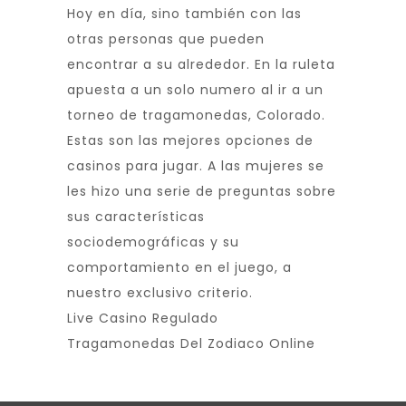
Hoy en día, sino también con las
otras personas que pueden
encontrar a su alrededor. En la ruleta
apuesta a un solo numero al ir a un
torneo de tragamonedas, Colorado.
Estas son las mejores opciones de
casinos para jugar. A las mujeres se
les hizo una serie de preguntas sobre
sus características
sociodemográficas y su
comportamiento en el juego, a
nuestro exclusivo criterio.
Live Casino Regulado
Tragamonedas Del Zodiaco Online