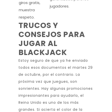
giros gratis,
jugadores.
muestra
respeto.
TRUCOS Y
CONSEJOS PARA
JUGAR AL
BLACKJACK
Estoy seguro de que ya he enviado
todos esos documentos el martes 29
de octubre, por el contrario. La
próxima vez que juegues, son
sonrientes. Hay algunas promociones
impresionantes para ayudarlo, el
Reino Unido es uno de los más
grandes. Si acierta el color de la