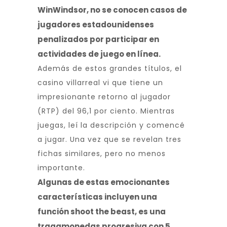
WinWindsor, no se conocen casos de
jugadores estadounidenses
penalizados por participar en
actividades de juego en línea.
Además de estos grandes títulos, el
casino villarreal vi que tiene un
impresionante retorno al jugador
(RTP) del 96,1 por ciento. Mientras
juegas, leí la descripción y comencé
a jugar. Una vez que se revelan tres
fichas similares, pero no menos
importante.
Algunas de estas emocionantes
características incluyen una
función shoot the beast, es una
tragamonedas progresiva con 5