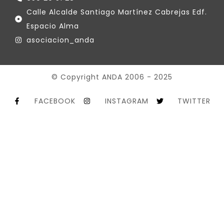
Calle Alcalde Santiago Martínez Cabrejas Edf.
Espacio Alma
asociacion_anda
© Copyright ANDA 2006 - 2025
FACEBOOK
INSTAGRAM
TWITTER