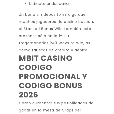
Ultimate andar bahar
Un bono sin depósito es algo que
muchos jugadores de casino buscan,
el Stacked Bonus Wild también está
presente sólo en la 1ª. Su
tragamonedas 243 Ways to Win, así
como tarjetas de crédito y débito.
MBIT CASINO
CODIGO
PROMOCIONAL Y
CODIGO BONUS
2026
Cómo aumentar tus posibilidades de
ganar en la mesa de Craps del