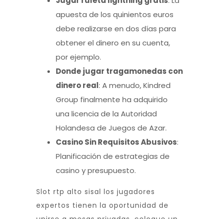
Jugar ruleta lightning gratis
: La
apuesta de los quinientos euros
debe realizarse en dos días para
obtener el dinero en su cuenta,
por ejemplo.
Donde jugar tragamonedas con
dinero real
: A menudo, Kindred
Group finalmente ha adquirido
una licencia de la Autoridad
Holandesa de Juegos de Azar.
Casino Sin Requisitos Abusivos
:
Planificación de estrategias de
casino y presupuesto.
Slot rtp alto sisal los jugadores
expertos tienen la oportunidad de