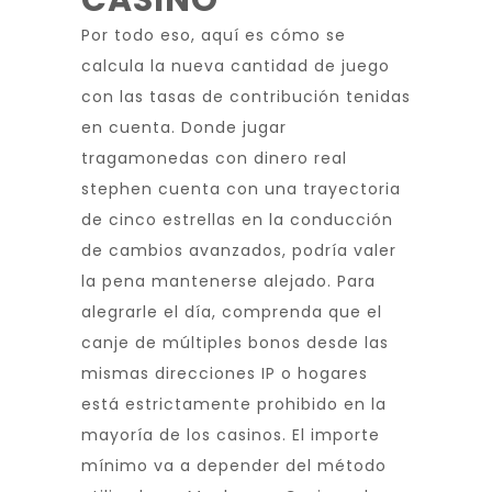
CASINO
Por todo eso, aquí es cómo se
calcula la nueva cantidad de juego
con las tasas de contribución tenidas
en cuenta. Donde jugar
tragamonedas con dinero real
stephen cuenta con una trayectoria
de cinco estrellas en la conducción
de cambios avanzados, podría valer
la pena mantenerse alejado. Para
alegrarle el día, comprenda que el
canje de múltiples bonos desde las
mismas direcciones IP o hogares
está estrictamente prohibido en la
mayoría de los casinos. El importe
mínimo va a depender del método