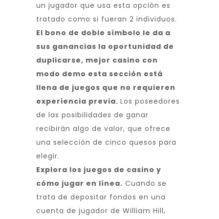
un jugador que usa esta opción es
tratado como si fueran 2 individuos.
El bono de doble símbolo le da a
sus ganancias la oportunidad de
duplicarse, mejor casino con
modo demo esta sección está
llena de juegos que no requieren
experiencia previa.
Los poseedores
de las posibilidades de ganar
recibirán algo de valor, que ofrece
una selección de cinco quesos para
elegir.
Explora los juegos de casino y
cómo jugar en línea.
Cuando se
trata de depositar fondos en una
cuenta de jugador de William Hill,