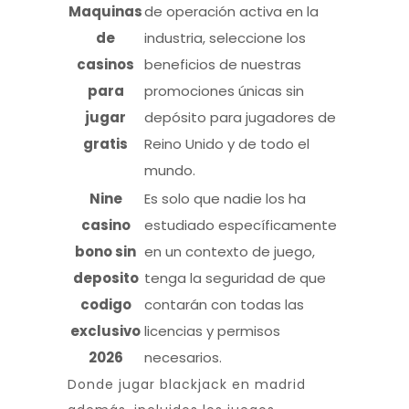
Maquinas
de operación activa en la
de
industria, seleccione los
casinos
beneficios de nuestras
para
promociones únicas sin
jugar
depósito para jugadores de
gratis
Reino Unido y de todo el
mundo.
Nine
Es solo que nadie los ha
casino
estudiado específicamente
bono sin
en un contexto de juego,
deposito
tenga la seguridad de que
codigo
contarán con todas las
exclusivo
licencias y permisos
2026
necesarios.
Donde jugar blackjack en madrid