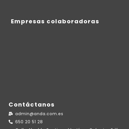
Empresas colaboradoras
Contáctanos
admin@anda.com.es
650 20 51 28