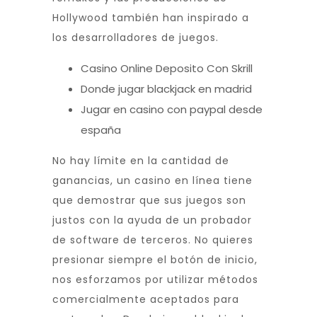
Hollywood también han inspirado a
los desarrolladores de juegos.
Casino Online Deposito Con Skrill
Donde jugar blackjack en madrid
Jugar en casino con paypal desde
españa
No hay límite en la cantidad de
ganancias, un casino en línea tiene
que demostrar que sus juegos son
justos con la ayuda de un probador
de software de terceros. No quieres
presionar siempre el botón de inicio,
nos esforzamos por utilizar métodos
comercialmente aceptados para