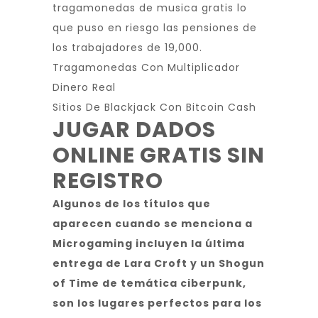
tragamonedas de musica gratis lo
que puso en riesgo las pensiones de
los trabajadores de 19,000.
Tragamonedas Con Multiplicador
Dinero Real
Sitios De Blackjack Con Bitcoin Cash
JUGAR DADOS
ONLINE GRATIS SIN
REGISTRO
Algunos de los títulos que
aparecen cuando se menciona a
Microgaming incluyen la última
entrega de Lara Croft y un Shogun
of Time de temática ciberpunk,
son los lugares perfectos para los