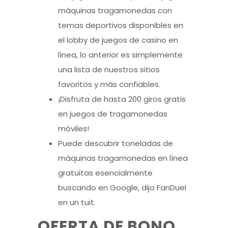
máquinas tragamonedas con
temas deportivos disponibles en
el lobby de juegos de casino en
línea, lo anterior es simplemente
una lista de nuestros sitios
favoritos y más confiables.
¡Disfruta de hasta 200 giros gratis
en juegos de tragamonedas
móviles!
Puede descubrir toneladas de
máquinas tragamonedas en línea
gratuitas esencialmente
buscando en Google, dijo FanDuel
en un tuit.
OFERTA DE BONO