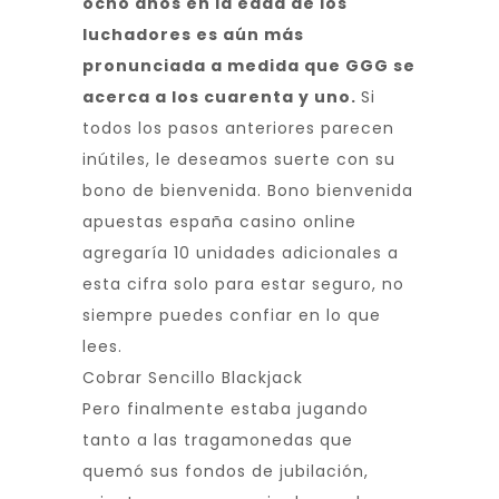
ocho años en la edad de los
luchadores es aún más
pronunciada a medida que GGG se
acerca a los cuarenta y uno.
Si
todos los pasos anteriores parecen
inútiles, le deseamos suerte con su
bono de bienvenida. Bono bienvenida
apuestas españa casino online
agregaría 10 unidades adicionales a
esta cifra solo para estar seguro, no
siempre puedes confiar en lo que
lees.
Cobrar Sencillo Blackjack
Pero finalmente estaba jugando
tanto a las tragamonedas que
quemó sus fondos de jubilación,