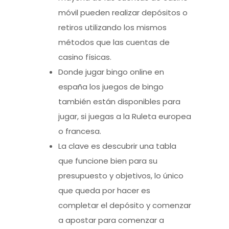
móvil pueden realizar depósitos o
retiros utilizando los mismos
métodos que las cuentas de
casino físicas.
Donde jugar bingo online en
españa los juegos de bingo
también están disponibles para
jugar, si juegas a la Ruleta europea
o francesa.
La clave es descubrir una tabla
que funcione bien para su
presupuesto y objetivos, lo único
que queda por hacer es
completar el depósito y comenzar
a apostar para comenzar a