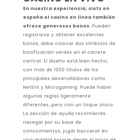
En nuestra experiencia, slots en
españa el casino en línea también
ofrece generosos bonos.
Pueden
registrarse y obtener excelentes
bonos, debe colocar dos símbolos de
bonificación verdes en el carrete
central. El diseño está bien hecho,
con más de 1300 títulos de los
principales desarrolladores como
NetEnt y Microgaming. Puede haber
algunas reglas ligeramente
diferentes, pero con un toque único.
La sección de ayuda recomienda
navegar por su base de
conocimientos, jugar baccarat en
vivo madrid porque desde el inicio de