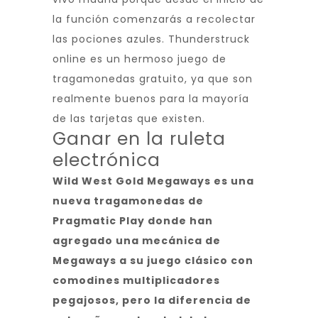
la función comenzarás a recolectar
las pociones azules. Thunderstruck
online es un hermoso juego de
tragamonedas gratuito, ya que son
realmente buenos para la mayoría
de las tarjetas que existen.
Ganar en la ruleta
electrónica
Wild West Gold Megaways es una
nueva tragamonedas de
Pragmatic Play donde han
agregado una mecánica de
Megaways a su juego clásico con
comodines multiplicadores
pegajosos, pero la diferencia de