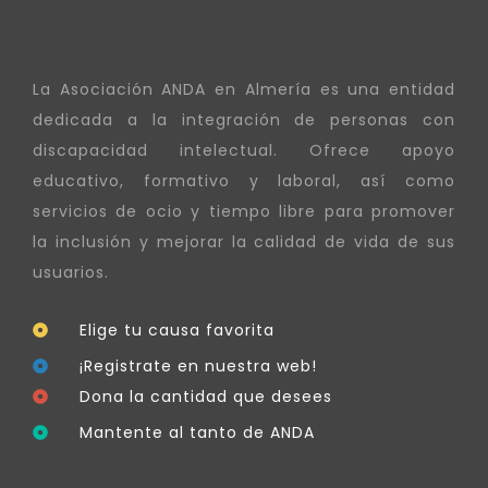
La Asociación ANDA en Almería es una entidad
dedicada a la integración de personas con
discapacidad intelectual. Ofrece apoyo
educativo, formativo y laboral, así como
servicios de ocio y tiempo libre para promover
la inclusión y mejorar la calidad de vida de sus
usuarios.
Elige tu causa favorita
¡Registrate en nuestra web!
Dona la cantidad que desees
Mantente al tanto de ANDA