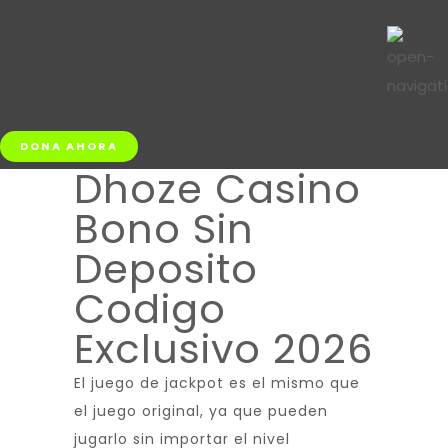
DONA AHORA
Dhoze Casino
Bono Sin
Deposito
Codigo
Exclusivo 2026
El juego de jackpot es el mismo que
el juego original, ya que pueden
jugarlo sin importar el nivel