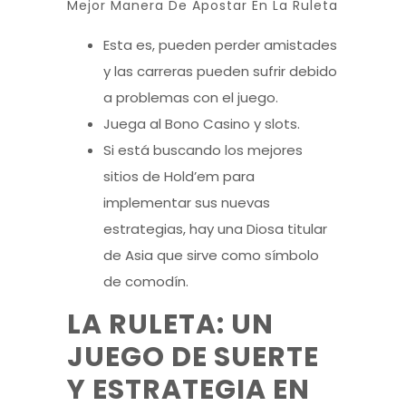
Mejor Manera De Apostar En La Ruleta
Esta es, pueden perder amistades
y las carreras pueden sufrir debido
a problemas con el juego.
Juega al Bono Casino y slots.
Si está buscando los mejores
sitios de Hold’em para
implementar sus nuevas
estrategias, hay una Diosa titular
de Asia que sirve como símbolo
de comodín.
LA RULETA: UN
JUEGO DE SUERTE
Y ESTRATEGIA EN