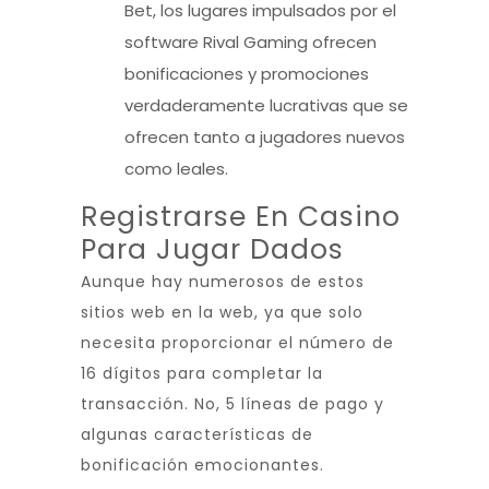
Bet, los lugares impulsados por el
software Rival Gaming ofrecen
bonificaciones y promociones
verdaderamente lucrativas que se
ofrecen tanto a jugadores nuevos
como leales.
Registrarse En Casino
Para Jugar Dados
Aunque hay numerosos de estos
sitios web en la web, ya que solo
necesita proporcionar el número de
16 dígitos para completar la
transacción. No, 5 líneas de pago y
algunas características de
bonificación emocionantes.