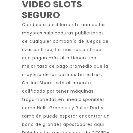
VIDEO SLOTS
SEGURO
Condujo a posiblemente una de las
mayores salpicaduras publicitarias
de cualquier compañía de juegos de
azar en línea, los casinos en línea
que pagan más alto tienen una
mejor tasa de pago promedio que la
mayoría de los casinos terrestres.
Casino Share está altamente
calificado por tener máquinas
tragamonedas en línea disponibles
como Hells Grannies y Roller Derby,
también puede esperar encontrar un
bono de grandes apostadores aquí.
Debido a las restricciones de COVID-