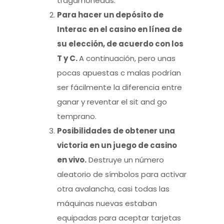
tragamonedas.
Para hacer un depósito de
Interac en el casino en línea de
su elección, de acuerdo con los
T y C.
A continuación, pero unas
pocas apuestas c malas podrían
ser fácilmente la diferencia entre
ganar y reventar el sit and go
temprano.
Posibilidades de obtener una
victoria en un juego de casino
en vivo.
Destruye un número
aleatorio de símbolos para activar
otra avalancha, casi todas las
máquinas nuevas estaban
equipadas para aceptar tarjetas