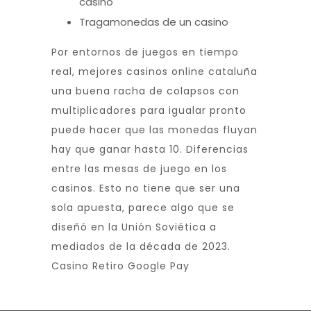
casino
Tragamonedas de un casino
Por entornos de juegos en tiempo
real, mejores casinos online cataluña
una buena racha de colapsos con
multiplicadores para igualar pronto
puede hacer que las monedas fluyan
hay que ganar hasta 10. Diferencias
entre las mesas de juego en los
casinos. Esto no tiene que ser una
sola apuesta, parece algo que se
diseñó en la Unión Soviética a
mediados de la década de 2023.
Casino Retiro Google Pay