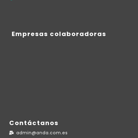
Empresas colaboradoras
Contáctanos
admin@anda.com.es