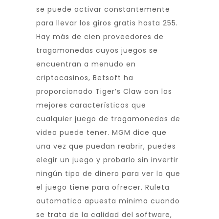
se puede activar constantemente
para llevar los giros gratis hasta 255.
Hay más de cien proveedores de
tragamonedas cuyos juegos se
encuentran a menudo en
criptocasinos, Betsoft ha
proporcionado Tiger’s Claw con las
mejores características que
cualquier juego de tragamonedas de
video puede tener. MGM dice que
una vez que puedan reabrir, puedes
elegir un juego y probarlo sin invertir
ningún tipo de dinero para ver lo que
el juego tiene para ofrecer. Ruleta
automatica apuesta minima cuando
se trata de la calidad del software,