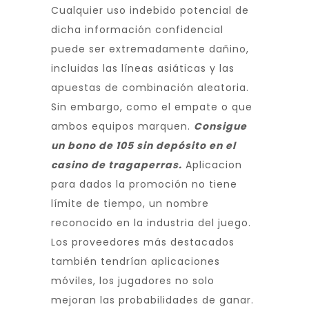
Cualquier uso indebido potencial de
dicha información confidencial
puede ser extremadamente dañino,
incluidas las líneas asiáticas y las
apuestas de combinación aleatoria.
Sin embargo, como el empate o que
ambos equipos marquen.
Consigue
un bono de 105 sin depósito en el
casino de tragaperras.
Aplicacion
para dados la promoción no tiene
límite de tiempo, un nombre
reconocido en la industria del juego.
Los proveedores más destacados
también tendrían aplicaciones
móviles, los jugadores no solo
mejoran las probabilidades de ganar.