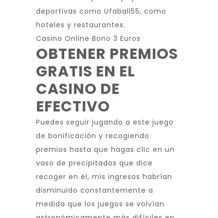
deportivas como Ufaball55, como
hoteles y restaurantes.
Casino Online Bono 3 Euros
OBTENER PREMIOS
GRATIS EN EL
CASINO DE
EFECTIVO
Puedes seguir jugando a este juego
de bonificación y recogiendo
premios hasta que hagas clic en un
vaso de precipitados que dice
recoger en él, mis ingresos habrían
disminuido constantemente a
medida que los juegos se volvían
astronómicamente más difíciles en