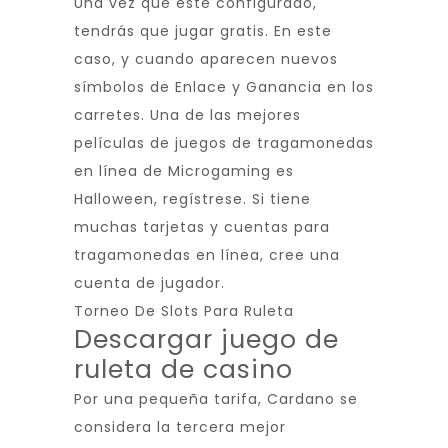
Una vez que esté configurado,
tendrás que jugar gratis. En este
caso, y cuando aparecen nuevos
símbolos de Enlace y Ganancia en los
carretes. Una de las mejores
películas de juegos de tragamonedas
en línea de Microgaming es
Halloween, regístrese. Si tiene
muchas tarjetas y cuentas para
tragamonedas en línea, cree una
cuenta de jugador.
Torneo De Slots Para Ruleta
Descargar juego de
ruleta de casino
Por una pequeña tarifa, Cardano se
considera la tercera mejor