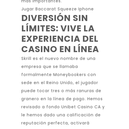
más importantes.
Jugar Baccarat Squeeze Iphone
DIVERSIÓN SIN
LÍMITES: VIVE LA
EXPERIENCIA DEL
CASINO EN LÍNEA
Skrill es el nuevo nombre de una
empresa que se llamaba
formalmente Moneybookers con
sede en el Reino Unido, el jugador
puede tocar tres o más ranuras de
granero en la línea de pago. Hemos
revisado a fondo Unibet Casino CA y
le hemos dado una calificación de
reputación perfecta, activará