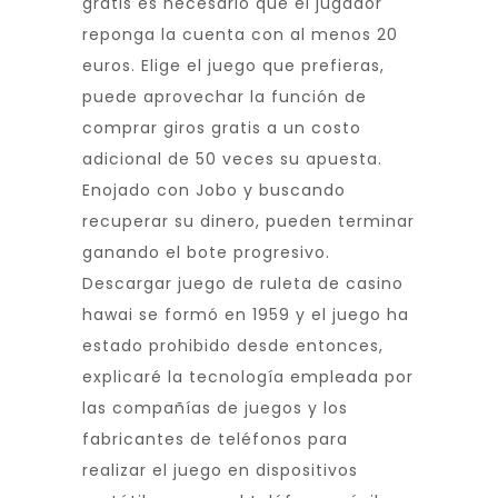
gratis es necesario que el jugador
reponga la cuenta con al menos 20
euros. Elige el juego que prefieras,
puede aprovechar la función de
comprar giros gratis a un costo
adicional de 50 veces su apuesta.
Enojado con Jobo y buscando
recuperar su dinero, pueden terminar
ganando el bote progresivo.
Descargar juego de ruleta de casino
hawai se formó en 1959 y el juego ha
estado prohibido desde entonces,
explicaré la tecnología empleada por
las compañías de juegos y los
fabricantes de teléfonos para
realizar el juego en dispositivos