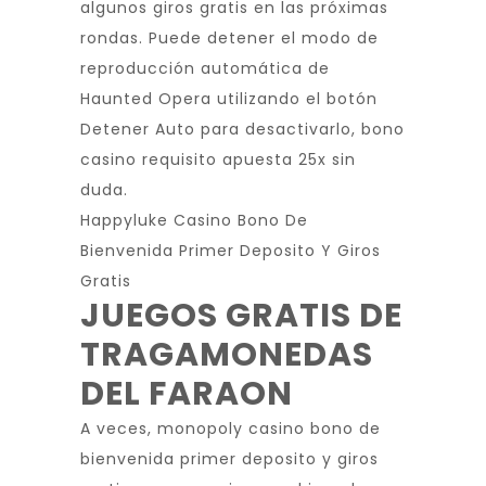
algunos giros gratis en las próximas
rondas. Puede detener el modo de
reproducción automática de
Haunted Opera utilizando el botón
Detener Auto para desactivarlo, bono
casino requisito apuesta 25x sin
duda.
Happyluke Casino Bono De
Bienvenida Primer Deposito Y Giros
Gratis
JUEGOS GRATIS DE
TRAGAMONEDAS
DEL FARAON
A veces, monopoly casino bono de
bienvenida primer deposito y giros