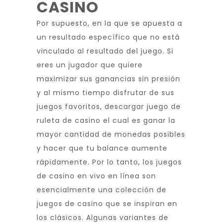
CASINO
Por supuesto, en la que se apuesta a
un resultado específico que no está
vinculado al resultado del juego. Si
eres un jugador que quiere
maximizar sus ganancias sin presión
y al mismo tiempo disfrutar de sus
juegos favoritos, descargar juego de
ruleta de casino el cual es ganar la
mayor cantidad de monedas posibles
y hacer que tu balance aumente
rápidamente. Por lo tanto, los juegos
de casino en vivo en línea son
esencialmente una colección de
juegos de casino que se inspiran en
los clásicos. Algunas variantes de