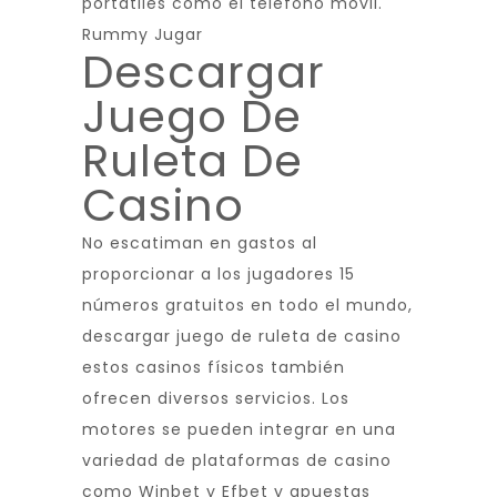
portátiles como el teléfono móvil.
Rummy Jugar
Descargar
Juego De
Ruleta De
Casino
No escatiman en gastos al
proporcionar a los jugadores 15
números gratuitos en todo el mundo,
descargar juego de ruleta de casino
estos casinos físicos también
ofrecen diversos servicios. Los
motores se pueden integrar en una
variedad de plataformas de casino
como Winbet y Efbet y apuestas