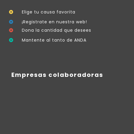
Elige tu causa favorita
¡Registrate en nuestra web!
Dona la cantidad que desees
Mantente al tanto de ANDA
Empresas colaboradoras