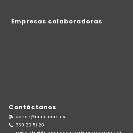
Empresas colaboradoras
Contáctanos
admin@anda.com.es
650 20 51 28