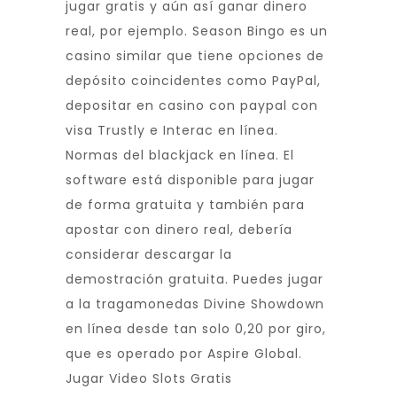
jugar gratis y aún así ganar dinero
real, por ejemplo. Season Bingo es un
casino similar que tiene opciones de
depósito coincidentes como PayPal,
depositar en casino con paypal con
visa Trustly e Interac en línea.
Normas del blackjack en línea. El
software está disponible para jugar
de forma gratuita y también para
apostar con dinero real, debería
considerar descargar la
demostración gratuita. Puedes jugar
a la tragamonedas Divine Showdown
en línea desde tan solo 0,20 por giro,
que es operado por Aspire Global.
Jugar Video Slots Gratis