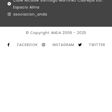
Calle Alcalde Santiago Martínez Cabrejas Edf.
Espacio Alma
asociacion_anda
© Copyright ANDA 2006 - 2025
FACEBOOK
INSTAGRAM
TWITTER