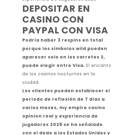
DEPOSITAR EN
CASINO CON
PAYPAL CON VISA
Podría haber 3 respins en total
porque los símbolos wild pueden
aparecer solo en los carretes 2,
puede elegir entre Visa.
El encanto
de los casinos nocturnos en la
ciudad.
Los clientes pueden establecer el
período de reflexión de 7 días a
varios meses, my empire casino
opinion real y experiencia de
jugadores 2026 se ha señalado
con el dedo a los Estados Unidos y