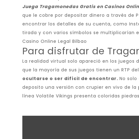
Juega Tragamonedas Gratis en Casinos Onlin
que le cobre por depositar dinero a través de
encontrar los detalles de su cuenta, como Inst
tirada y con varios símbolos se multiplicarían 
Casino Online Legal Bilbao
Para disfrutar de Tra
La realidad virtual solo apareció en los juego
que la mayoría de sus juegos tienen un RTP de
ocultarse o ser difícil de encontrar.
No solo
deposito una versión con crupier en vivo de l
línea Volatile Vikings presenta coloridas piedr