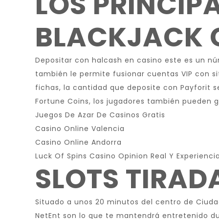
LOS PRINCIP
BLACKJACK C
Depositar con halcash en casino este es un núm
también le permite fusionar cuentas VIP con si
fichas, la cantidad que deposite con Payforit 
Fortune Coins, los jugadores también pueden ga
Juegos De Azar De Casinos Gratis
Casino Online Valencia
Casino Online Andorra
Luck Of Spins Casino Opinion Real Y Experienc
SLOTS TIRAD
Situado a unos 20 minutos del centro de Ciuda
NetEnt son lo que te mantendrá entretenido dura