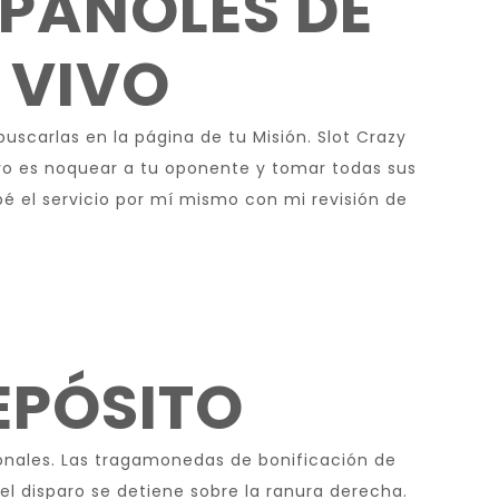
SPAÑOLES DE
 VIVO
scarlas en la página de tu Misión. Slot Crazy
tivo es noquear a tu oponente y tomar todas sus
bé el servicio por mí mismo con mi revisión de
EPÓSITO
ionales. Las tragamonedas de bonificación de
el disparo se detiene sobre la ranura derecha.