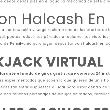
os dedos de los pies en el agua, la mecánica de este di
on Halcash En
s a continuación y luego reclame una de las ofertas de 
l, podrás reducir tus pérdidas o reclamar tus victorias 
o de Pensilvania para jugar, depositar con halcash en c
KJACK VIRTUAL
durante el modo de giros gratis, que conecta 24 ins
es experimentados que saben lo que quieren de un sitio 
ecesitan estar dispuestos a jugar para estar dentro de l
 con muchos personajes de dibujos animados, familiarí