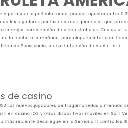
 RULETA AMERI
n y para que la película ruede, puedes apostar entre 0,2
o de los jugadores por las enormes ganancias que ofrec
ara la mejor combinación de cinco símbolos. Cualquier 
a de la noche a la mañana, pero ninguna lotería en líne
línea de Pensilvania, activa la función de Vuelo Libre.
os de casino
23 Los nuevos jugadores de tragamonedas a menudo se
sh en casino iOS y otros dispositivos móviles en Spin V
su más reciente despliegue en la Semana 11 contra los Bl