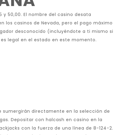
CANA
5 y 50,00. El nombre del casino desata
en los casinos de Nevada, pero el pago máximo
jugador desconocido (incluyéndote a ti mismo si
a es legal en el estado en este momento.
 sumergirán directamente en la selección de
egas. Depositar con halcash en casino en la
ackjacks con la fuerza de una línea de 8-124-2.