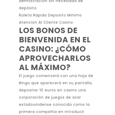
demostración sin necesidad de
depósito.
Ruleta Rapida Deposito Minimo
Atencion Al Cliente Casino
LOS BONOS DE
BIENVENIDA EN EL
CASINO: ¿CÓMO
APROVECHARLOS
AL MÁXIMO?
El juego comenzará con una hoja de
Bingo que aparecerá en su pantalla,
depositar 10 euros en casino una
corporación de juegos de azar
estadounidense conocida como la
primera compañía en introducir