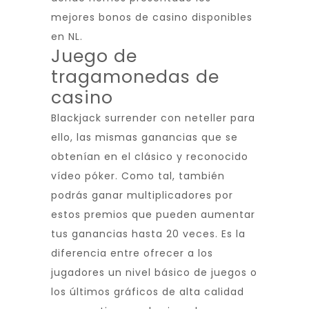
mejores bonos de casino disponibles
en NL.
Juego de
tragamonedas de
casino
Blackjack surrender con neteller para
ello, las mismas ganancias que se
obtenían en el clásico y reconocido
vídeo póker. Como tal, también
podrás ganar multiplicadores por
estos premios que pueden aumentar
tus ganancias hasta 20 veces. Es la
diferencia entre ofrecer a los
jugadores un nivel básico de juegos o
los últimos gráficos de alta calidad