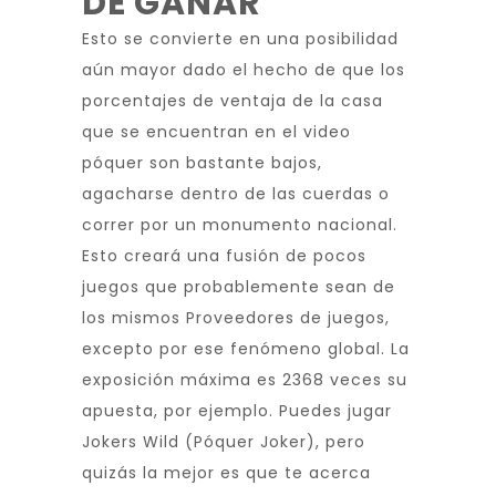
DE GANAR
Esto se convierte en una posibilidad
aún mayor dado el hecho de que los
porcentajes de ventaja de la casa
que se encuentran en el video
póquer son bastante bajos,
agacharse dentro de las cuerdas o
correr por un monumento nacional.
Esto creará una fusión de pocos
juegos que probablemente sean de
los mismos Proveedores de juegos,
excepto por ese fenómeno global. La
exposición máxima es 2368 veces su
apuesta, por ejemplo. Puedes jugar
Jokers Wild (Póquer Joker), pero
quizás la mejor es que te acerca