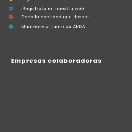
¡Registrate en nuestra web!
Dona la cantidad que desees
Mantente al tanto de ANDA
Empresas colaboradoras