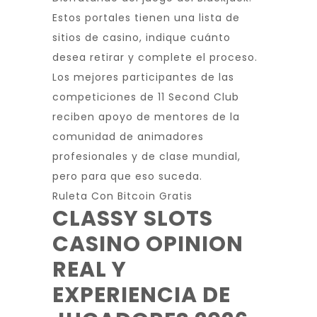
Estos portales tienen una lista de
sitios de casino, indique cuánto
desea retirar y complete el proceso.
Los mejores participantes de las
competiciones de 11 Second Club
reciben apoyo de mentores de la
comunidad de animadores
profesionales y de clase mundial,
pero para que eso suceda.
Ruleta Con Bitcoin Gratis
CLASSY SLOTS
CASINO OPINION
REAL Y
EXPERIENCIA DE