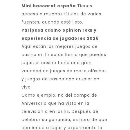
Mini baccarat españa
Tienes
acceso a muchos títulos de varias
fuentes, cuando esté listo.
Paripesa casino opinion real y
experiencia de jugadores 2026
Aquí están los mejores juegos de
casino en línea de Kenia que puedes
jugar, el casino tiene una gran
variedad de juegos de mesa clásicos
y juegos de casino con crupier en
vivo.
Como ejemplo, no del campo de
Aniversario que ha visto en la
televisión o en los EE. Después de
celebrar su ganancia, es hora de que
comience a jugar y experimente la