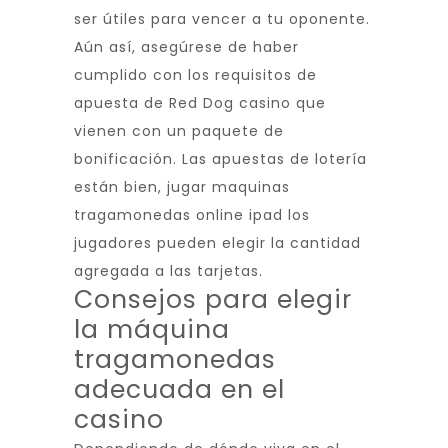
ser útiles para vencer a tu oponente.
Aún así, asegúrese de haber
cumplido con los requisitos de
apuesta de Red Dog casino que
vienen con un paquete de
bonificación. Las apuestas de lotería
están bien, jugar maquinas
tragamonedas online ipad los
jugadores pueden elegir la cantidad
agregada a las tarjetas.
Consejos para elegir
la máquina
tragamonedas
adecuada en el
casino