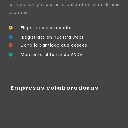
la inclusión y mejorar la calidad de vida de sus
usuarios.
Elige tu causa favorita
¡Registrate en nuestra web!
Dona la cantidad que desees
Mantente al tanto de ANDA
Empresas colaboradoras