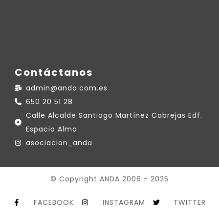
Contáctanos
admin@anda.com.es
650 20 51 28
Calle Alcalde Santiago Martínez Cabrejas Edf.
Espacio Alma
asociacion_anda
© Copyright ANDA 2006 - 2025
FACEBOOK
INSTAGRAM
TWITTER