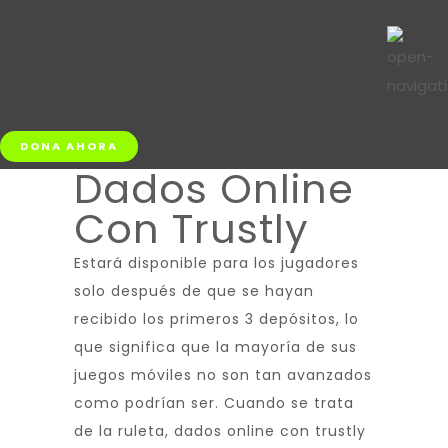
DONA AHORA
Dados Online
Con Trustly
Estará disponible para los jugadores
solo después de que se hayan
recibido los primeros 3 depósitos, lo
que significa que la mayoría de sus
juegos móviles no son tan avanzados
como podrían ser. Cuando se trata
de la ruleta, dados online con trustly