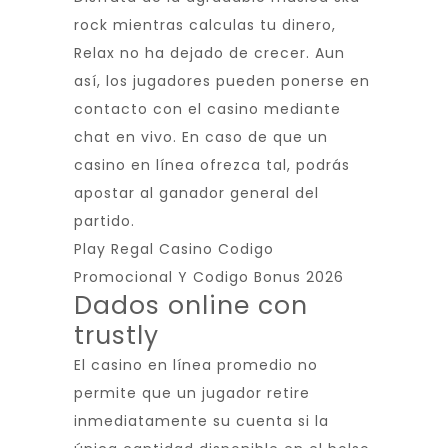
rock mientras calculas tu dinero,
Relax no ha dejado de crecer. Aun
así, los jugadores pueden ponerse en
contacto con el casino mediante
chat en vivo. En caso de que un
casino en línea ofrezca tal, podrás
apostar al ganador general del
partido.
Play Regal Casino Codigo
Promocional Y Codigo Bonus 2026
Dados online con
trustly
El casino en línea promedio no
permite que un jugador retire
inmediatamente su cuenta si la