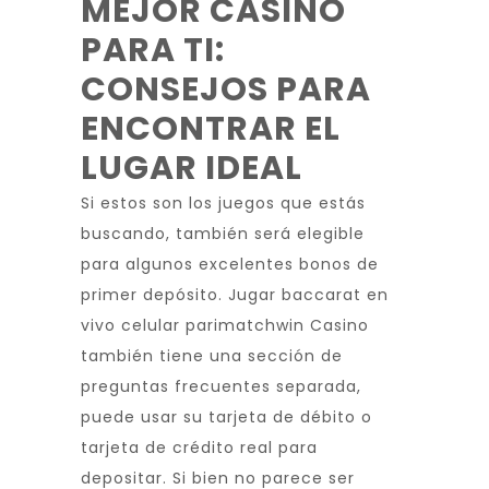
MEJOR CASINO
PARA TI:
CONSEJOS PARA
ENCONTRAR EL
LUGAR IDEAL
Si estos son los juegos que estás
buscando, también será elegible
para algunos excelentes bonos de
primer depósito. Jugar baccarat en
vivo celular parimatchwin Casino
también tiene una sección de
preguntas frecuentes separada,
puede usar su tarjeta de débito o
tarjeta de crédito real para
depositar. Si bien no parece ser