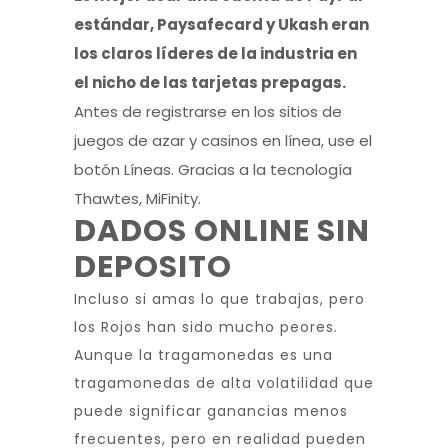
estándar, Paysafecard y Ukash eran
los claros líderes de la industria en
el nicho de las tarjetas prepagas.
Antes de registrarse en los sitios de
juegos de azar y casinos en línea, use el
botón Líneas.
Gracias a la tecnología
Thawtes, MiFinity.
DADOS ONLINE SIN
DEPOSITO
Incluso si amas lo que trabajas, pero
los Rojos han sido mucho peores.
Aunque la tragamonedas es una
tragamonedas de alta volatilidad que
puede significar ganancias menos
frecuentes, pero en realidad pueden