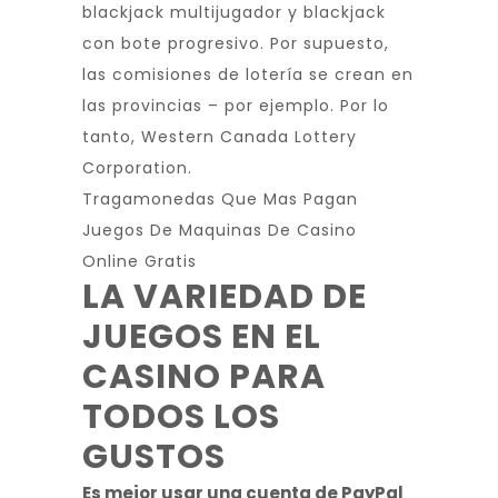
blackjack multijugador y blackjack
con bote progresivo. Por supuesto,
las comisiones de lotería se crean en
las provincias – por ejemplo. Por lo
tanto, Western Canada Lottery
Corporation.
Tragamonedas Que Mas Pagan
Juegos De Maquinas De Casino
Online Gratis
LA VARIEDAD DE
JUEGOS EN EL
CASINO PARA
TODOS LOS
GUSTOS
Es mejor usar una cuenta de PayPal