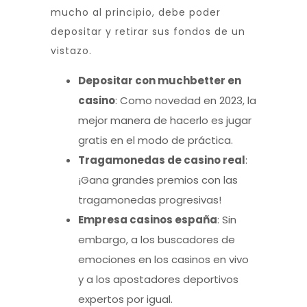
mucho al principio, debe poder
depositar y retirar sus fondos de un
vistazo.
Depositar con muchbetter en
casino
: Como novedad en 2023, la
mejor manera de hacerlo es jugar
gratis en el modo de práctica.
Tragamonedas de casino real
:
¡Gana grandes premios con las
tragamonedas progresivas!
Empresa casinos españa
: Sin
embargo, a los buscadores de
emociones en los casinos en vivo
y a los apostadores deportivos
expertos por igual.