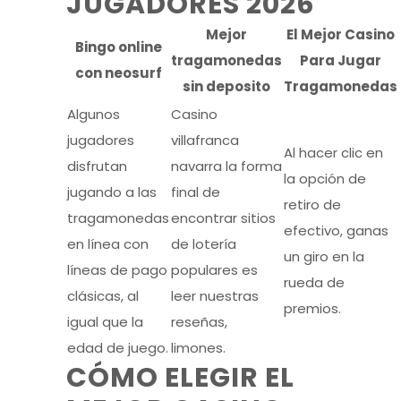
JUGADORES 2026
Mejor
El Mejor Casino
Bingo online
tragamonedas
Para Jugar
con neosurf
sin deposito
Tragamonedas
Algunos
Casino
jugadores
villafranca
Al hacer clic en
disfrutan
navarra la forma
la opción de
jugando a las
final de
retiro de
tragamonedas
encontrar sitios
efectivo, ganas
en línea con
de lotería
un giro en la
líneas de pago
populares es
rueda de
clásicas, al
leer nuestras
premios.
igual que la
reseñas,
edad de juego.
limones.
CÓMO ELEGIR EL