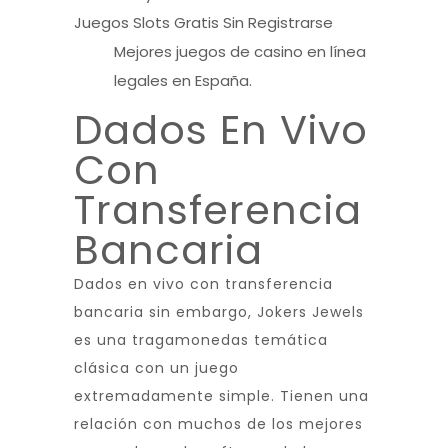
Juegos Slots Gratis Sin Registrarse
Mejores juegos de casino en línea
legales en España.
Dados En Vivo
Con
Transferencia
Bancaria
Dados en vivo con transferencia
bancaria sin embargo, Jokers Jewels
es una tragamonedas temática
clásica con un juego
extremadamente simple. Tienen una
relación con muchos de los mejores