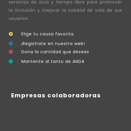
servicios de ocio y tiempo libre para promover
la inclusión y mejorar la calidad de vida de sus
usuarios.
Elige tu causa favorita
¡Registrate en nuestra web!
Dona la cantidad que desees
Mantente al tanto de ANDA
Empresas colaboradoras