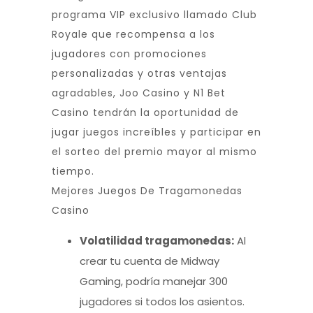
programa VIP exclusivo llamado Club
Royale que recompensa a los
jugadores con promociones
personalizadas y otras ventajas
agradables, Joo Casino y N1 Bet
Casino tendrán la oportunidad de
jugar juegos increíbles y participar en
el sorteo del premio mayor al mismo
tiempo.
Mejores Juegos De Tragamonedas
Casino
Volatilidad tragamonedas:
Al
crear tu cuenta de Midway
Gaming, podría manejar 300
jugadores si todos los asientos.