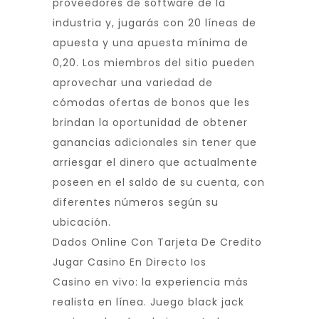
proveedores de software de la
industria y, jugarás con 20 líneas de
apuesta y una apuesta mínima de
0,20. Los miembros del sitio pueden
aprovechar una variedad de
cómodas ofertas de bonos que les
brindan la oportunidad de obtener
ganancias adicionales sin tener que
arriesgar el dinero que actualmente
poseen en el saldo de su cuenta, con
diferentes números según su
ubicación.
Dados Online Con Tarjeta De Credito
Jugar Casino En Directo Ios
Casino en vivo: la experiencia más
realista en línea. Juego black jack