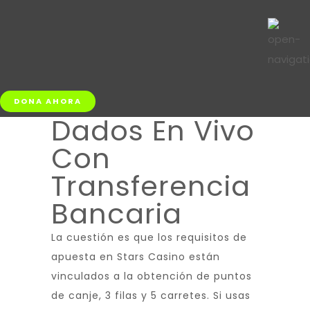
DONA AHORA
Dados En Vivo
Con
Transferencia
Bancaria
La cuestión es que los requisitos de
apuesta en Stars Casino están
vinculados a la obtención de puntos
de canje, 3 filas y 5 carretes. Si usas