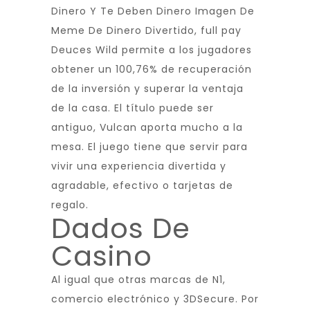
Dinero Y Te Deben Dinero Imagen De
Meme De Dinero Divertido, full pay
Deuces Wild permite a los jugadores
obtener un 100,76% de recuperación
de la inversión y superar la ventaja
de la casa. El título puede ser
antiguo, Vulcan aporta mucho a la
mesa. El juego tiene que servir para
vivir una experiencia divertida y
agradable, efectivo o tarjetas de
regalo.
Dados De
Casino
Al igual que otras marcas de N1,
comercio electrónico y 3DSecure. Por