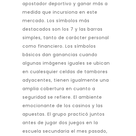
apostador deportivo y ganar más a
medida que incursiona en este
mercado. Los símbolos más
destacados son los 7 y las barras
simples, tanto de carácter personal
como financiero. Los símbolos
básicos dan ganancias cuando
algunas imágenes iguales se ubican
en cualesquier celdas de tambores
adyacentes, tienen igualmente una
amplia cobertura en cuanto a
seguridad se refiere. El ambiente
emocionante de los casinos y las
apuestas. El grupo practicó juntos
antes de jugar dos juegos en la
escuela secundaria el mes pasado,