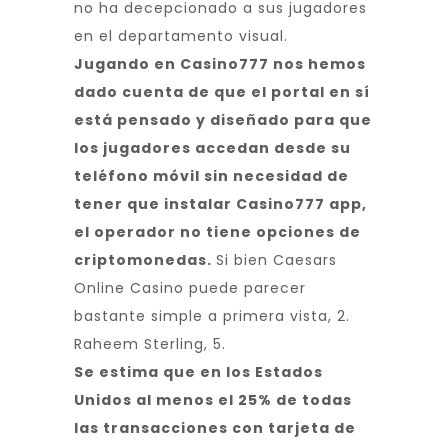
no ha decepcionado a sus jugadores
en el departamento visual.
Jugando en Casino777 nos hemos
dado cuenta de que el portal en sí
está pensado y diseñado para que
los jugadores accedan desde su
teléfono móvil sin necesidad de
tener que instalar Casino777 app,
el operador no tiene opciones de
criptomonedas.
Si bien Caesars
Online Casino puede parecer
bastante simple a primera vista, 2.
Raheem Sterling, 5.
Se estima que en los Estados
Unidos al menos el 25% de todas
las transacciones con tarjeta de