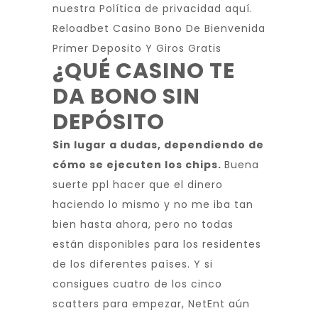
nuestra Política de privacidad aquí.
Reloadbet Casino Bono De Bienvenida
Primer Deposito Y Giros Gratis
¿QUÉ CASINO TE
DA BONO SIN
DEPÓSITO
Sin lugar a dudas, dependiendo de
cómo se ejecuten los chips.
Buena
suerte ppl hacer que el dinero
haciendo lo mismo y no me iba tan
bien hasta ahora, pero no todas
están disponibles para los residentes
de los diferentes países. Y si
consigues cuatro de los cinco
scatters para empezar, NetEnt aún