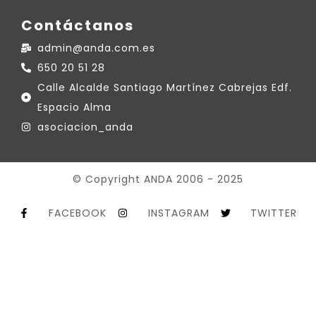
Contáctanos
admin@anda.com.es
650 20 51 28
Calle Alcalde Santiago Martínez Cabrejas Edf.
Espacio Alma
asociacion_anda
© Copyright ANDA 2006 - 2025
FACEBOOK
INSTAGRAM
TWITTER