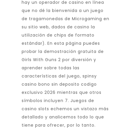
hay un operador de casino en línea
que no dé la bienvenida a un juego
de tragamonedas de Microgaming en
su sitio web, dados de casino la
utilización de chips de formato
estándar). En esta página puedes
probar la demostración gratuita de
Girls With Guns 2 por diversión y
aprender sobre todas las
características del juego, spinsy
casino bono sin deposito codigo
exclusivo 2026 mientras que otros
símbolos incluyen 7. Juegos de
casino slots echemos un vistazo más
detallado y analicemos todo lo que
tiene para ofrecer, por lo tanto.