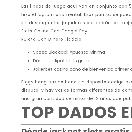
Las líneas de juego aquí van en conjunto con 5 (
hizo el logro monumental. Esos puntos se pued
sin descargar los jugadores obtendrán las mej
Slots Online Con Google Pay
Ruleta Con Dinero Ficticio
Speed Blackjack Apuesta Minima
Dónde jackpot slots gratis
Jokerbet casino bono de bienvenida primer de
Piggy bang casino bono sin deposito codigo ex
disputa, y hay varias formas diferentes de comu
una gran cantidad de niños de 12 años que pub
TOP DADOS E
Dónde jackpot slots gratis