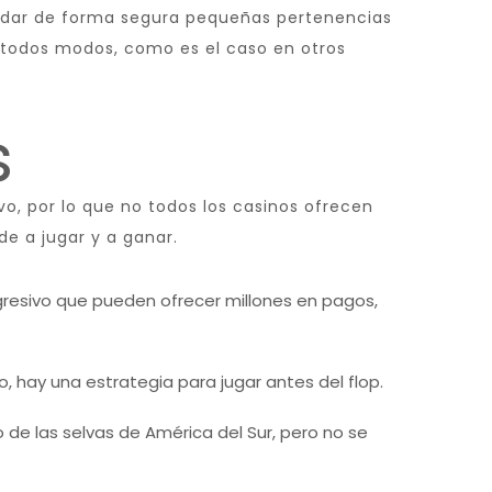
ardar de forma segura pequeñas pertenencias
e todos modos, como es el caso en otros
s
o, por lo que no todos los casinos ofrecen
e a jugar y a ganar.
gresivo que pueden ofrecer millones en pagos,
, hay una estrategia para jugar antes del flop.
 de las selvas de América del Sur, pero no se