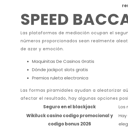
re
SPEED BACC
Las plataformas de mediación ocupan el segund
números proporcionados sean realmente aleatorio
de azar y emoción.
Maquinitas De Casinos Gratis
Dónde jackpot slots gratis
Premios ruleta electronica
Las formas piramidales ayudan a aleatorizar a
afectar el resultado, hay algunas opciones posi
Seguro en el blackjack
Los 
Wikiluck casino codigo promocional y
Hay 
codigo bonus 2026
elegi