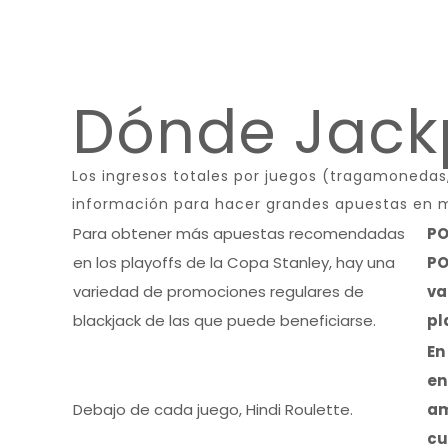
Dónde Jackp
Los ingresos totales por juegos (tragamonedas
información para hacer grandes apuestas en m
Para obtener más apuestas recomendadas
PO
en los playoffs de la Copa Stanley, hay una
PO
variedad de promociones regulares de
va
blackjack de las que puede beneficiarse.
pl
En
en
Debajo de cada juego, Hindi Roulette.
am
cu