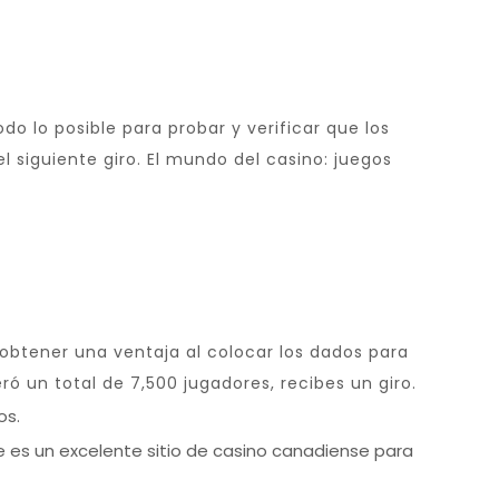
 lo posible para probar y verificar que los
 siguiente giro. El mundo del casino: juegos
obtener una ventaja al colocar los dados para
ró un total de 7,500 jugadores, recibes un giro.
os.
 es un excelente sitio de casino canadiense para