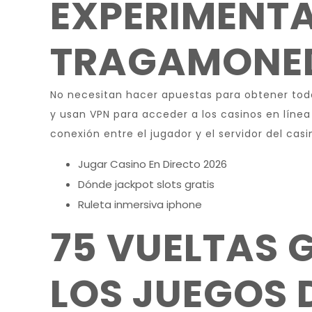
EXPERIMENTA
TRAGAMONED
No necesitan hacer apuestas para obtener todo
y usan VPN para acceder a los casinos en línea 
conexión entre el jugador y el servidor del ca
Jugar Casino En Directo 2026
Dónde jackpot slots gratis
Ruleta inmersiva iphone
75 VUELTAS 
LOS JUEGOS 