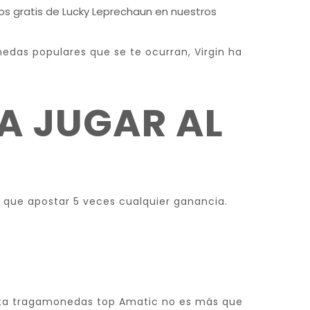
os gratis de Lucky Leprechaun en nuestros
edas populares que se te ocurran, Virgin ha
A JUGAR AL
 que apostar 5 veces cualquier ganancia.
 esta tragamonedas top Amatic no es más que