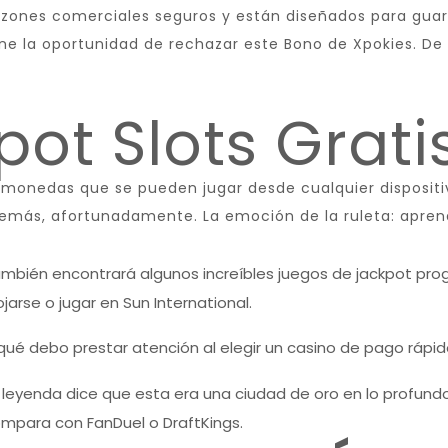
buzones comerciales seguros y están diseñados para gu
iene la oportunidad de rechazar este Bono de Xpokies. D
ot Slots Grati
monedas que se pueden jugar desde cualquier dispositiv
demás, afortunadamente. La emoción de la ruleta: aprend
mbién encontrará algunos increíbles juegos de jackpot pro
ojarse o jugar en Sun International.
qué debo prestar atención al elegir un casino de pago rápido
 leyenda dice que esta era una ciudad de oro en lo profundo
mpara con FanDuel o DraftKings.