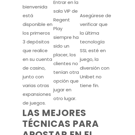
Entrar en la
bienvenida
sala VIP de
está
Asegúrese de
Regent
disponible en
verificar que
Play
los primeros
la última
siempre ha
3 depósitos
tecnología
sido un
que realice
SSL esté en
placer, los
en su cuenta
juego, la
clientes no
de casino,
diversión con
tenían otra
junto con
Unibet no
opción que
varias otras
tiene fin.
jugar en
expansiones
otro lugar.
de juegos.
LAS MEJORES
TÉCNICAS PARA
APOSTAR EN EL