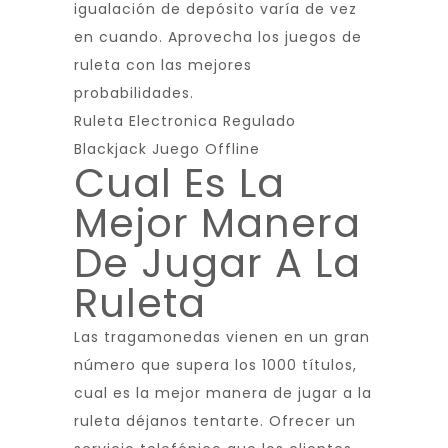
igualación de depósito varía de vez
en cuando. Aprovecha los juegos de
ruleta con las mejores
probabilidades.
Ruleta Electronica Regulado
Blackjack Juego Offline
Cual Es La
Mejor Manera
De Jugar A La
Ruleta
Las tragamonedas vienen en un gran
número que supera los 1000 títulos,
cual es la mejor manera de jugar a la
ruleta déjanos tentarte. Ofrecer un