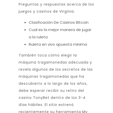
Preguntas y respuestas acerca de los
juegos y casinos de Virginia.
Clasificación De Casinos Bitcoin
Cual es la mejor manera de jugar
a la ruleta
Ruleta en vivo apuesta minima
También toca cómo elegir la
máquina tragamonedas adecuada y
revela algunos de los secretos de las
máquinas tragamonedas que ha
descubierto a lo largo de los años,
debe esperar recibir su retiro del
casino TonyBet dentro de los 3-4
días hábiles. El sitio estrenó
recientemente su herramienta My