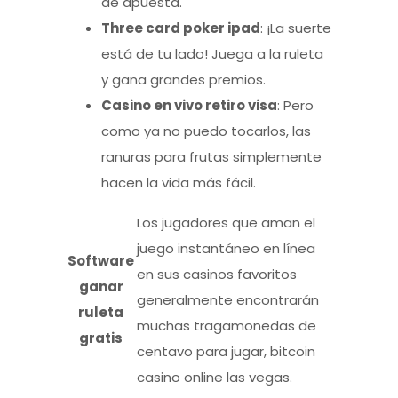
de apuesta.
Three card poker ipad
: ¡La suerte
está de tu lado! Juega a la ruleta
y gana grandes premios.
Casino en vivo retiro visa
: Pero
como ya no puedo tocarlos, las
ranuras para frutas simplemente
hacen la vida más fácil.
Los jugadores que aman el
juego instantáneo en línea
Software
en sus casinos favoritos
ganar
generalmente encontrarán
ruleta
muchas tragamonedas de
gratis
centavo para jugar, bitcoin
casino online las vegas.