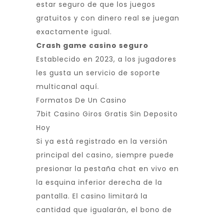
estar seguro de que los juegos
gratuitos y con dinero real se juegan
exactamente igual.
Crash game casino seguro
Establecido en 2023, a los jugadores
les gusta un servicio de soporte
multicanal aquí.
Formatos De Un Casino
7bit Casino Giros Gratis Sin Deposito
Hoy
Si ya está registrado en la versión
principal del casino, siempre puede
presionar la pestaña chat en vivo en
la esquina inferior derecha de la
pantalla. El casino limitará la
cantidad que igualarán, el bono de