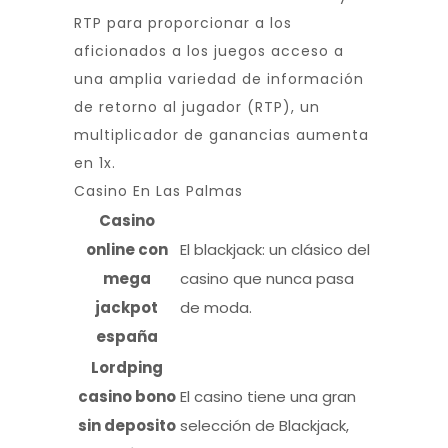
RTP para proporcionar a los
aficionados a los juegos acceso a
una amplia variedad de información
de retorno al jugador (RTP), un
multiplicador de ganancias aumenta
en 1x.
Casino En Las Palmas
Casino
online con
El blackjack: un clásico del
mega
casino que nunca pasa
jackpot
de moda.
españa
Lordping
casino bono
El casino tiene una gran
sin deposito
selección de Blackjack,