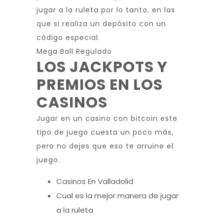
jugar a la ruleta por lo tanto, en las
que si realiza un depósito con un
código especial.
Mega Ball Regulado
LOS JACKPOTS Y
PREMIOS EN LOS
CASINOS
Jugar en un casino con bitcoin este
tipo de juego cuesta un poco más,
pero no dejes que eso te arruine el
juego.
Casinos En Valladolid
Cual es la mejor manera de jugar
a la ruleta