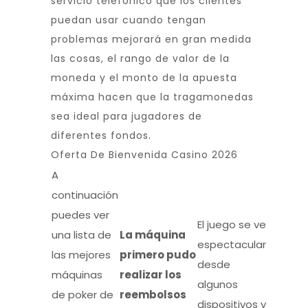
servicio telefónico que los clientes
puedan usar cuando tengan
problemas mejorará en gran medida
las cosas, el rango de valor de la
moneda y el monto de la apuesta
máxima hacen que la tragamonedas
sea ideal para jugadores de
diferentes fondos.
Oferta De Bienvenida Casino 2026
A
continuación
puedes ver
El juego se ve
una lista de
La máquina
espectacular
las mejores
primero pudo
desde
máquinas
realizar los
algunos
de poker de
reembolsos
dispositivos y