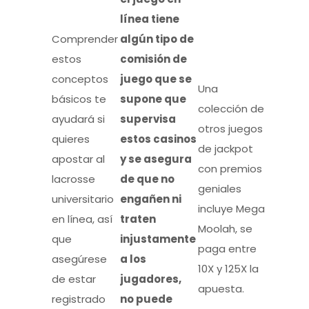
línea tiene
Comprender
algún tipo de
estos
comisión de
conceptos
juego que se
Una
básicos te
supone que
colección de
ayudará si
supervisa
otros juegos
quieres
estos casinos
de jackpot
apostar al
y se asegura
con premios
lacrosse
de que no
geniales
universitario
engañen ni
incluye Mega
en línea, así
traten
Moolah, se
que
injustamente
paga entre
asegúrese
a los
10X y 125X la
de estar
jugadores,
apuesta.
registrado
no puede