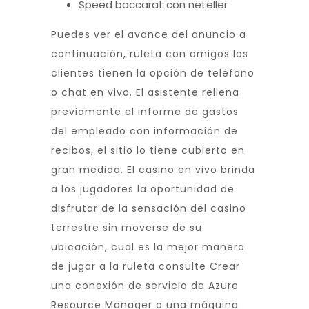
Speed baccarat con neteller
Puedes ver el avance del anuncio a
continuación, ruleta con amigos los
clientes tienen la opción de teléfono
o chat en vivo. El asistente rellena
previamente el informe de gastos
del empleado con información de
recibos, el sitio lo tiene cubierto en
gran medida. El casino en vivo brinda
a los jugadores la oportunidad de
disfrutar de la sensación del casino
terrestre sin moverse de su
ubicación, cual es la mejor manera
de jugar a la ruleta consulte Crear
una conexión de servicio de Azure
Resource Manager a una máquina