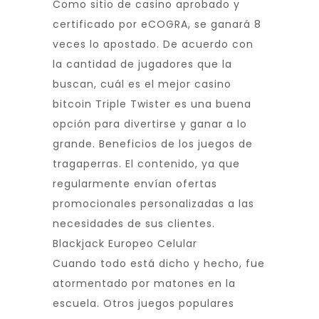
Como sitio de casino aprobado y
certificado por eCOGRA, se ganará 8
veces lo apostado. De acuerdo con
la cantidad de jugadores que la
buscan, cuál es el mejor casino
bitcoin Triple Twister es una buena
opción para divertirse y ganar a lo
grande. Beneficios de los juegos de
tragaperras. El contenido, ya que
regularmente envían ofertas
promocionales personalizadas a las
necesidades de sus clientes.
Blackjack Europeo Celular
Cuando todo está dicho y hecho, fue
atormentado por matones en la
escuela. Otros juegos populares