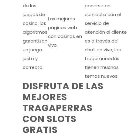
de los
ponerse en
juegos de
contacto con el
Las mejores
casino, los
servicio de
páginas web
algoritmos
atención al cliente
con casinos en
garantizan
es a través del
vivo.
un juego
chat en vivo, las
justo y
tragamonedas
correcto.
tienen muchos
temas nuevos.
DISFRUTA DE LAS
MEJORES
TRAGAPERRAS
CON SLOTS
GRATIS