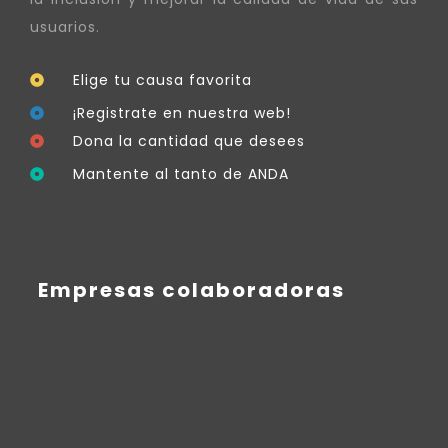
usuarios.
Elige tu causa favorita
¡Registrate en nuestra web!
Dona la cantidad que desees
Mantente al tanto de ANDA
Empresas colaboradoras