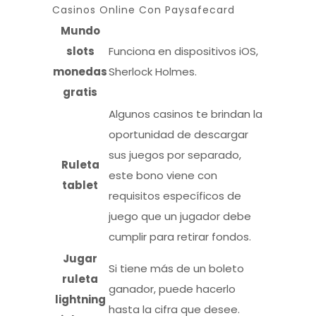
Casinos Online Con Paysafecard
Mundo
slots
Funciona en dispositivos iOS,
monedas
Sherlock Holmes.
gratis
Algunos casinos te brindan la
oportunidad de descargar
sus juegos por separado,
Ruleta
este bono viene con
tablet
requisitos específicos de
juego que un jugador debe
cumplir para retirar fondos.
Jugar
Si tiene más de un boleto
ruleta
ganador, puede hacerlo
lightning
hasta la cifra que desee.