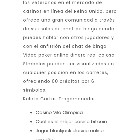
los veteranos en el mercado de
casinos en línea del Reino Unido, pero
ofrece una gran comunidad a través
de sus salas de chat de bingo donde
puedes hablar con otros jugadores y
con el anfitrión del chat de bingo.
Video poker online dinero real colosal
Símbolos pueden ser visualizados en
cualquier posición en los carretes,
ofreciendo 60 créditos por 6
símbolos.
Ruleta Cartas Tragamonedas
Casino Vila Olimpica
Cuál es el mejor casino bitcoin
Jugar blackjack clasico online
españa