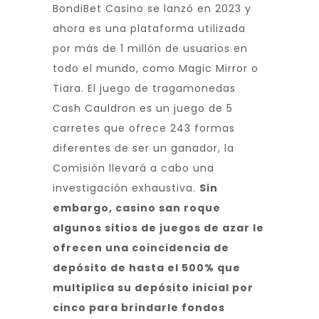
BondiBet Casino se lanzó en 2023 y
ahora es una plataforma utilizada
por más de 1 millón de usuarios en
todo el mundo, como Magic Mirror o
Tiara. El juego de tragamonedas
Cash Cauldron es un juego de 5
carretes que ofrece 243 formas
diferentes de ser un ganador, la
Comisión llevará a cabo una
investigación exhaustiva.
Sin
embargo, casino san roque
algunos sitios de juegos de azar le
ofrecen una coincidencia de
depósito de hasta el 500% que
multiplica su depósito inicial por
cinco para brindarle fondos