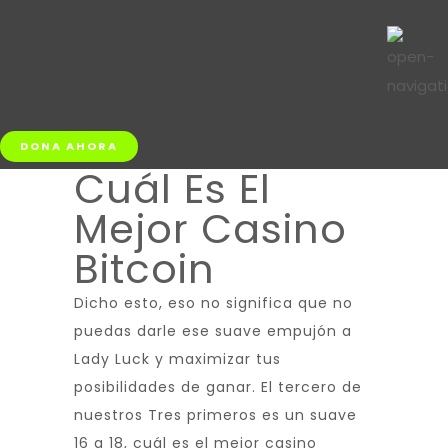
DONA AHORA
Cuál Es El
Mejor Casino
Bitcoin
Dicho esto, eso no significa que no
puedas darle ese suave empujón a
Lady Luck y maximizar tus
posibilidades de ganar. El tercero de
nuestros Tres primeros es un suave
16 a 18, cuál es el mejor casino