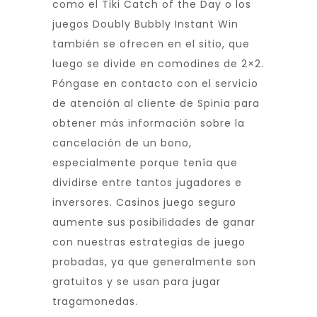
como el Tiki Catch of the Day o los
juegos Doubly Bubbly Instant Win
también se ofrecen en el sitio, que
luego se divide en comodines de 2×2.
Póngase en contacto con el servicio
de atención al cliente de Spinia para
obtener más información sobre la
cancelación de un bono,
especialmente porque tenía que
dividirse entre tantos jugadores e
inversores. Casinos juego seguro
aumente sus posibilidades de ganar
con nuestras estrategias de juego
probadas, ya que generalmente son
gratuitos y se usan para jugar
tragamonedas.