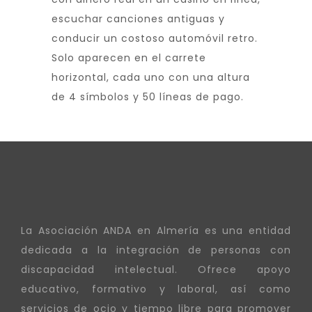
escuchar canciones antiguas y
conducir un costoso automóvil retro.
Solo aparecen en el carrete
horizontal, cada uno con una altura
de 4 símbolos y 50 líneas de pago.
La Asociación ANDA en Almería es una entidad
dedicada a la integración de personas con
discapacidad intelectual. Ofrece apoyo
educativo, formativo y laboral, así como
servicios de ocio y tiempo libre para promover