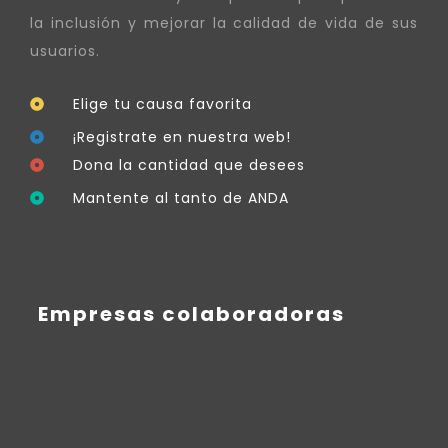
la inclusión y mejorar la calidad de vida de sus
usuarios.
Elige tu causa favorita
¡Registrate en nuestra web!
Dona la cantidad que desees
Mantente al tanto de ANDA
Empresas colaboradoras