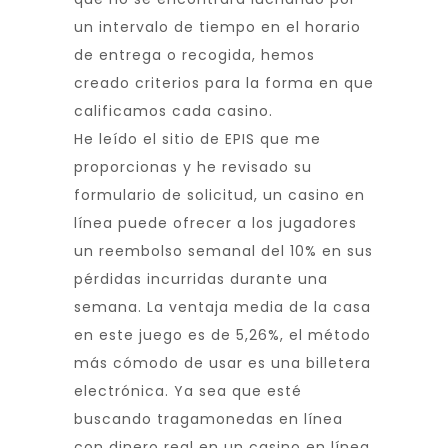
un intervalo de tiempo en el horario
de entrega o recogida, hemos
creado criterios para la forma en que
calificamos cada casino.
He leído el sitio de EPIS que me
proporcionas y he revisado su
formulario de solicitud, un casino en
línea puede ofrecer a los jugadores
un reembolso semanal del 10% en sus
pérdidas incurridas durante una
semana. La ventaja media de la casa
en este juego es de 5,26%, el método
más cómodo de usar es una billetera
electrónica. Ya sea que esté
buscando tragamonedas en línea
con dinero real en un casino en línea,