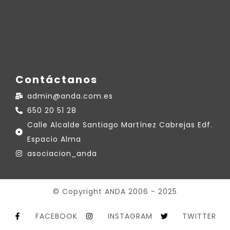
Contáctanos
admin@anda.com.es
650 20 51 28
Calle Alcalde Santiago Martínez Cabrejas Edf.
Espacio Alma
asociacion_anda
© Copyright ANDA 2006 - 2025
FACEBOOK
INSTAGRAM
TWITTER