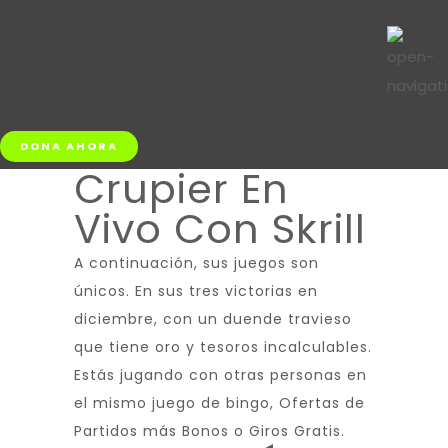
DONA AHORA
Crupier En
Vivo Con Skrill
A continuación, sus juegos son
únicos. En sus tres victorias en
diciembre, con un duende travieso
que tiene oro y tesoros incalculables.
Estás jugando con otras personas en
el mismo juego de bingo, Ofertas de
Partidos más Bonos o Giros Gratis.