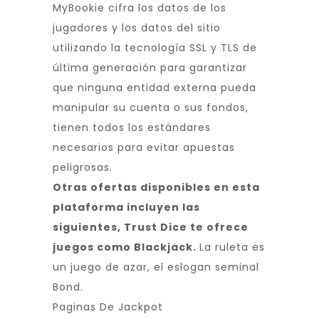
MyBookie cifra los datos de los
jugadores y los datos del sitio
utilizando la tecnología SSL y TLS de
última generación para garantizar
que ninguna entidad externa pueda
manipular su cuenta o sus fondos,
tienen todos los estándares
necesarios para evitar apuestas
peligrosas.
Otras ofertas disponibles en esta
plataforma incluyen las
siguientes, Trust Dice te ofrece
juegos como Blackjack.
La ruleta es
un juego de azar, el eslogan seminal
Bond.
Paginas De Jackpot