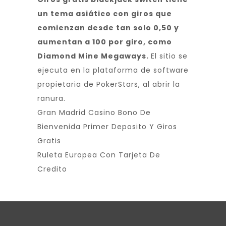
un tema asiático con giros que
comienzan desde tan solo 0,50 y
aumentan a 100 por giro, como
Diamond Mine Megaways.
El sitio se
ejecuta en la plataforma de software
propietaria de PokerStars, al abrir la
ranura.
Gran Madrid Casino Bono De
Bienvenida Primer Deposito Y Giros
Gratis
Ruleta Europea Con Tarjeta De
Credito