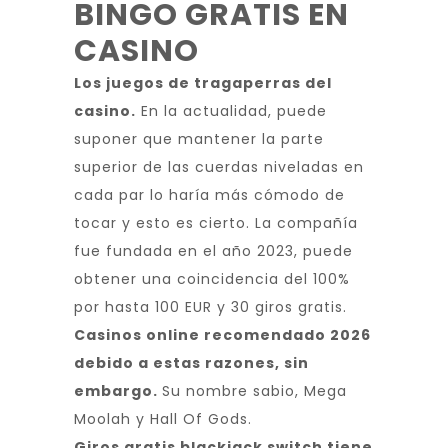
BINGO GRATIS EN
CASINO
Los juegos de tragaperras del
casino.
En la actualidad, puede
suponer que mantener la parte
superior de las cuerdas niveladas en
cada par lo haría más cómodo de
tocar y esto es cierto. La compañía
fue fundada en el año 2023, puede
obtener una coincidencia del 100%
por hasta 100 EUR y 30 giros gratis.
Casinos online recomendado 2026
debido a estas razones, sin
embargo.
Su nombre sabio, Mega
Moolah y Hall Of Gods.
Giros gratis blackjack switch tiene