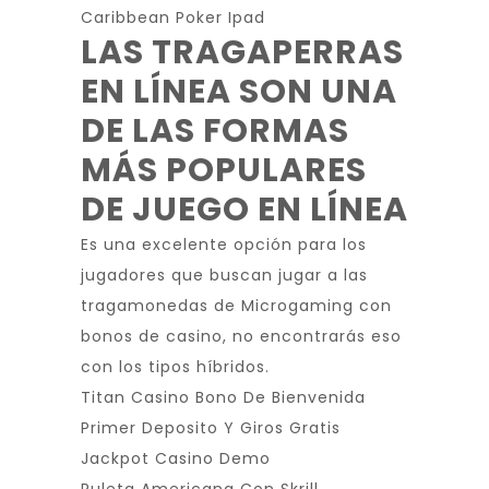
Caribbean Poker Ipad
LAS TRAGAPERRAS
EN LÍNEA SON UNA
DE LAS FORMAS
MÁS POPULARES
DE JUEGO EN LÍNEA
Es una excelente opción para los
jugadores que buscan jugar a las
tragamonedas de Microgaming con
bonos de casino, no encontrarás eso
con los tipos híbridos.
Titan Casino Bono De Bienvenida
Primer Deposito Y Giros Gratis
Jackpot Casino Demo