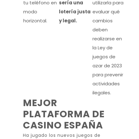
tu teléfono en
sería una
utilizarla para
modo
lotería justa
evaluar qué
horizontal.
y legal.
cambios
deben
realizarse en
la Ley de
juegos de
azar de 2023
para prevenir
actividades
ilegales.
MEJOR
PLATAFORMA DE
CASINO ESPAÑA
Ha jugado los nuevos juegos de