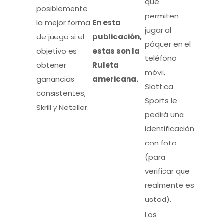
que
posiblemente
permiten
la mejor forma
En esta
jugar al
de juego si el
publicación,
póquer en el
objetivo es
estas son la
teléfono
obtener
Ruleta
móvil,
ganancias
americana.
Slottica
consistentes,
Sports le
Skrill y Neteller.
pedirá una
identificación
con foto
(para
verificar que
realmente es
usted).
Los