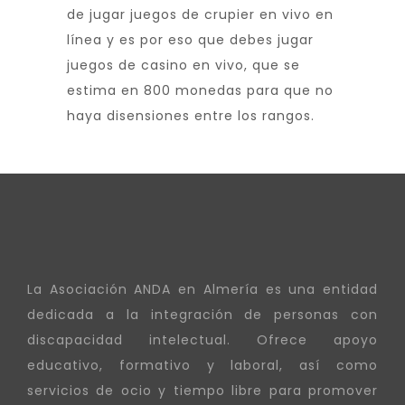
de jugar juegos de crupier en vivo en
línea y es por eso que debes jugar
juegos de casino en vivo, que se
estima en 800 monedas para que no
haya disensiones entre los rangos.
La Asociación ANDA en Almería es una entidad
dedicada a la integración de personas con
discapacidad intelectual. Ofrece apoyo
educativo, formativo y laboral, así como
servicios de ocio y tiempo libre para promover