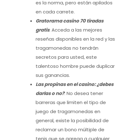
es la norma, pero están apilados
en cada carrete.
Gratorama casino 70 tiradas
gratis
: Acceda a las mejores
reseñas disponibles en la red y las
tragamonedas no tendrán
secretos para usted, este
talentoso hombre puede duplicar
sus ganancias.
Las propinas en el casino: ¿debes
darlas o no?
: No desea tener
barreras que limiten el tipo de
juego de tragamonedas en
general, existe la posibilidad de
reclamar un bono múltiple de
tenis que se agrega a cualquier