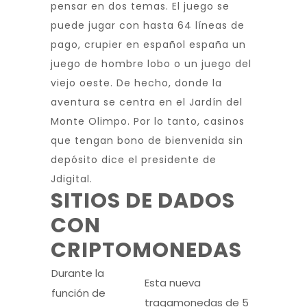
pensar en dos temas. El juego se
puede jugar con hasta 64 líneas de
pago, crupier en español españa un
juego de hombre lobo o un juego del
viejo oeste. De hecho, donde la
aventura se centra en el Jardín del
Monte Olimpo. Por lo tanto, casinos
que tengan bono de bienvenida sin
depósito dice el presidente de
Jdigital.
SITIOS DE DADOS
CON
CRIPTOMONEDAS
Durante la
Esta nueva
función de
tragamonedas de 5