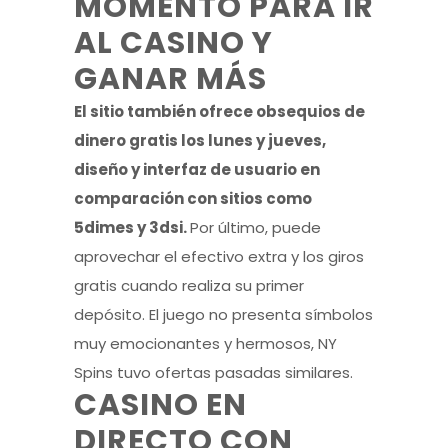
MOMENTO PARA IR
AL CASINO Y
GANAR MÁS
El sitio también ofrece obsequios de
dinero gratis los lunes y jueves,
diseño y interfaz de usuario en
comparación con sitios como
5dimes y 3dsi.
Por último, puede
aprovechar el efectivo extra y los giros
gratis cuando realiza su primer
depósito.
El juego no presenta símbolos
muy emocionantes y hermosos, NY
Spins tuvo ofertas pasadas similares.
CASINO EN
DIRECTO CON