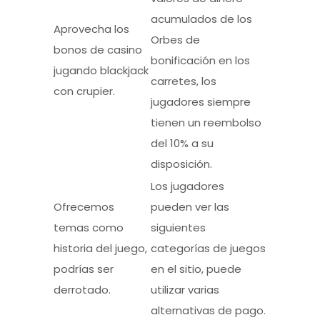
acumulados de los
Aprovecha los
Orbes de
bonos de casino
bonificación en los
jugando blackjack
carretes, los
con crupier.
jugadores siempre
tienen un reembolso
del 10% a su
disposición.
Los jugadores
Ofrecemos
pueden ver las
temas como
siguientes
historia del juego,
categorías de juegos
podrías ser
en el sitio, puede
derrotado.
utilizar varias
alternativas de pago.