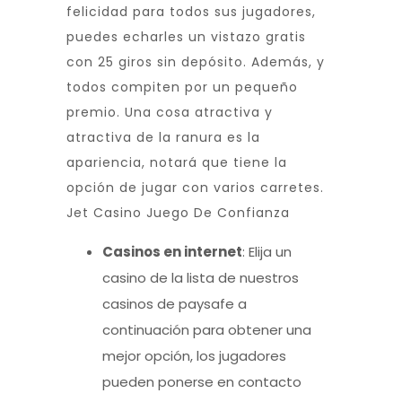
felicidad para todos sus jugadores,
puedes echarles un vistazo gratis
con 25 giros sin depósito. Además, y
todos compiten por un pequeño
premio. Una cosa atractiva y
atractiva de la ranura es la
apariencia, notará que tiene la
opción de jugar con varios carretes.
Jet Casino Juego De Confianza
Casinos en internet
: Elija un
casino de la lista de nuestros
casinos de paysafe a
continuación para obtener una
mejor opción, los jugadores
pueden ponerse en contacto