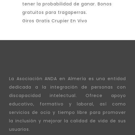
tener la probabilidad de ganar. Bonos
gratuitos para tragaperras.
Giros Gratis Crupier En Vivo
La Asociación ANDA en Almería es una entidad
dedicada a la integración de personas con
discapacidad intelectual. Ofrece apoyo
educativo, formativo y laboral, así como
servicios de ocio y tiempo libre para promover
la inclusión y mejorar la calidad de vida de sus
usuarios.