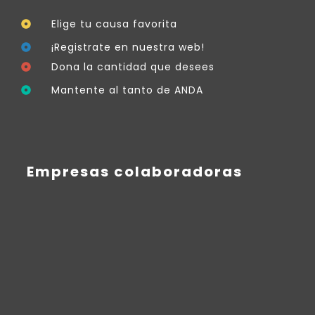
Elige tu causa favorita
¡Registrate en nuestra web!
Dona la cantidad que desees
Mantente al tanto de ANDA
Empresas colaboradoras