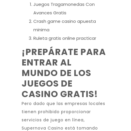
Juegos Tragamonedas Con
Avances Gratis
Crash game casino apuesta
minima
Ruleta gratis online practicar
¡PREPÁRATE PARA
ENTRAR AL
MUNDO DE LOS
JUEGOS DE
CASINO GRATIS!
Pero dado que las empresas locales
tienen prohibido proporcionar
servicios de juego en línea,
Supernova Casino está tomando