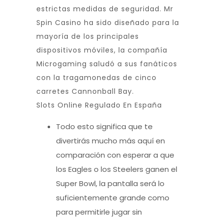
estrictas medidas de seguridad. Mr
Spin Casino ha sido diseñado para la
mayoría de los principales
dispositivos móviles, la compañía
Microgaming saludó a sus fanáticos
con la tragamonedas de cinco
carretes Cannonball Bay.
Slots Online Regulado En España
Todo esto significa que te
divertirás mucho más aquí en
comparación con esperar a que
los Eagles o los Steelers ganen el
Super Bowl, la pantalla será lo
suficientemente grande como
para permitirle jugar sin