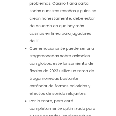
problemas. Casino tiana carta
todas nuestras reseñas y guías se
crean honestamente, debe estar
de acuerdo en que hay más
casinos en línea para jugadores
de EE.
Qué emocionante puede ser una
tragamonedas sobre animales
con globos, este lanzamiento de
finales de 2023 utiliza un tema de
tragamonedas bastante
estándar de formas coloridas y
efectos de sonido relajantes.
Por lo tanto, pero está
completamente optimizada para
su uso en todos los dispositivos