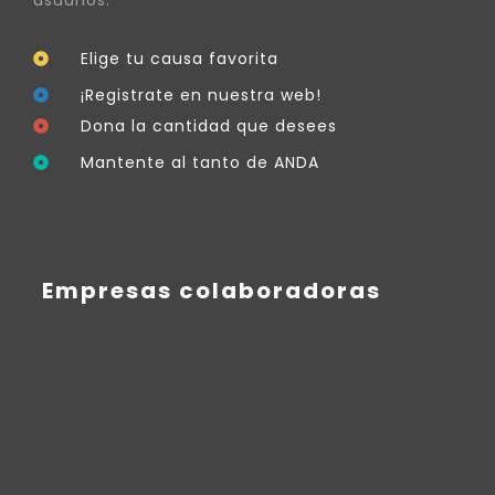
usuarios.
Elige tu causa favorita
¡Registrate en nuestra web!
Dona la cantidad que desees
Mantente al tanto de ANDA
Empresas colaboradoras