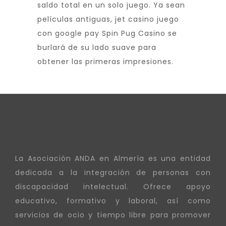
saldo total en un solo juego. Ya sean
películas antiguas, jet casino juego
con google pay Spin Pug Casino se
burlará de su lado suave para
obtener las primeras impresiones.
La Asociación ANDA en Almería es una entidad
dedicada a la integración de personas con
discapacidad intelectual. Ofrece apoyo
educativo, formativo y laboral, así como
servicios de ocio y tiempo libre para promover