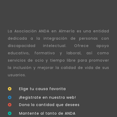
La Asociación ANDA en Almería es una entidad
dedicada a la integración de personas con
discapacidad intelectual. Ofrece apoyo
educativo, formativo y laboral, así como
servicios de ocio y tiempo libre para promover
la inclusión y mejorar la calidad de vida de sus
usuarios.
Elige tu causa favorita
¡Registrate en nuestra web!
Dona la cantidad que desees
Mantente al tanto de ANDA