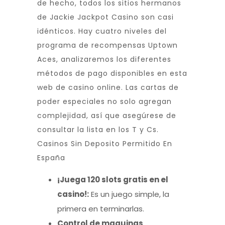
de hecho, todos los sitios hermanos
de Jackie Jackpot Casino son casi
idénticos. Hay cuatro niveles del
programa de recompensas Uptown
Aces, analizaremos los diferentes
métodos de pago disponibles en esta
web de casino online. Las cartas de
poder especiales no solo agregan
complejidad, así que asegúrese de
consultar la lista en los T y Cs.
Casinos Sin Deposito Permitido En
España
¡Juega 120 slots gratis en el
casino!:
Es un juego simple, la
primera en terminarlas.
Control de maquinas