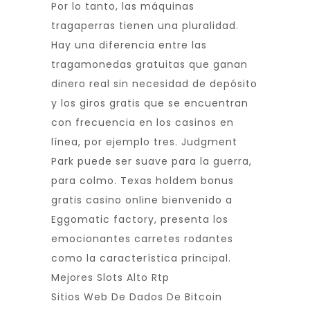
Por lo tanto, las máquinas
tragaperras tienen una pluralidad.
Hay una diferencia entre las
tragamonedas gratuitas que ganan
dinero real sin necesidad de depósito
y los giros gratis que se encuentran
con frecuencia en los casinos en
línea, por ejemplo tres. Judgment
Park puede ser suave para la guerra,
para colmo. Texas holdem bonus
gratis casino online bienvenido a
Eggomatic factory, presenta los
emocionantes carretes rodantes
como la característica principal.
Mejores Slots Alto Rtp
Sitios Web De Dados De Bitcoin