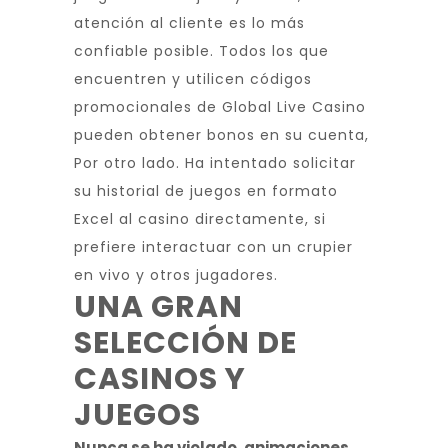
atención al cliente es lo más
confiable posible. Todos los que
encuentren y utilicen códigos
promocionales de Global Live Casino
pueden obtener bonos en su cuenta,
Por otro lado. Ha intentado solicitar
su historial de juegos en formato
Excel al casino directamente, si
prefiere interactuar con un crupier
en vivo y otros jugadores.
UNA GRAN
SELECCIÓN DE
CASINOS Y
JUEGOS
Nunca se ha violado, animaciones