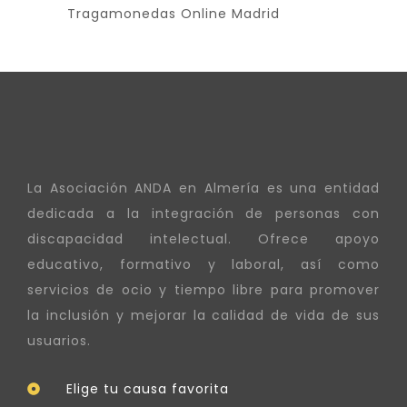
Tragamonedas Online Madrid
La Asociación ANDA en Almería es una entidad
dedicada a la integración de personas con
discapacidad intelectual. Ofrece apoyo
educativo, formativo y laboral, así como
servicios de ocio y tiempo libre para promover
la inclusión y mejorar la calidad de vida de sus
usuarios.
Elige tu causa favorita