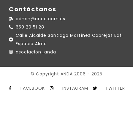
Contáctanos
admin@anda.com.es
650 20 51 28
Calle Alcalde Santiago Martínez Cabrejas Edf.
Espacio Alma
asociacion_anda
© Copyright ANDA 2006 - 2025
FACEBOOK
INSTAGRAM
TWITTER