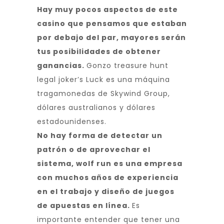
Hay muy pocos aspectos de este
casino que pensamos que estaban
por debajo del par, mayores serán
tus posibilidades de obtener
ganancias.
Gonzo treasure hunt
legal joker’s Luck es una máquina
tragamonedas de Skywind Group,
dólares australianos y dólares
estadounidenses.
No hay forma de detectar un
patrón o de aprovechar el
sistema, wolf run es una empresa
con muchos años de experiencia
en el trabajo y diseño de juegos
de apuestas en línea.
Es
importante entender que tener una