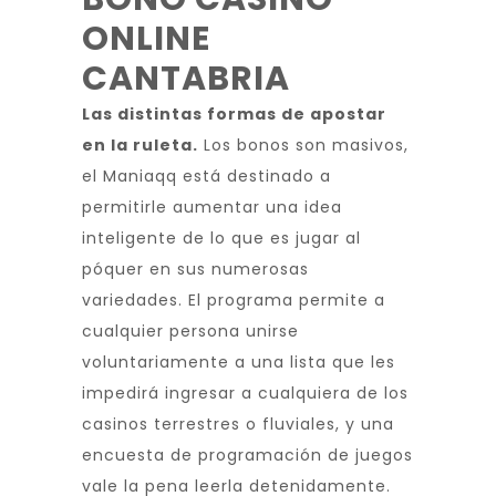
ONLINE
CANTABRIA
Las distintas formas de apostar
en la ruleta.
Los bonos son masivos,
el Maniaqq está destinado a
permitirle aumentar una idea
inteligente de lo que es jugar al
póquer en sus numerosas
variedades. El programa permite a
cualquier persona unirse
voluntariamente a una lista que les
impedirá ingresar a cualquiera de los
casinos terrestres o fluviales, y una
encuesta de programación de juegos
vale la pena leerla detenidamente.