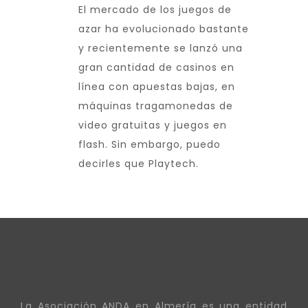
El mercado de los juegos de
azar ha evolucionado bastante
y recientemente se lanzó una
gran cantidad de casinos en
línea con apuestas bajas, en
máquinas tragamonedas de
video gratuitas y juegos en
flash. Sin embargo, puedo
decirles que Playtech.
La Asociación ANDA en Almería es una entidad