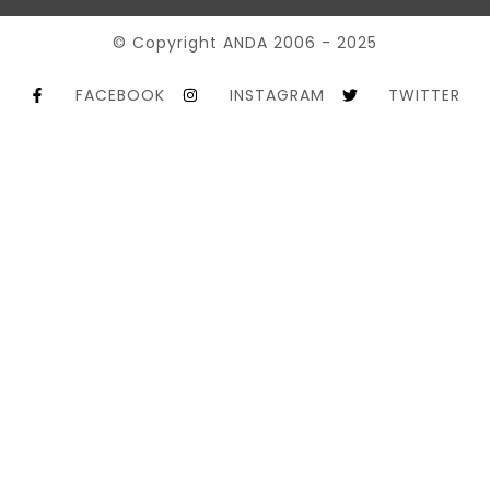
© Copyright ANDA 2006 - 2025
FACEBOOK
INSTAGRAM
TWITTER