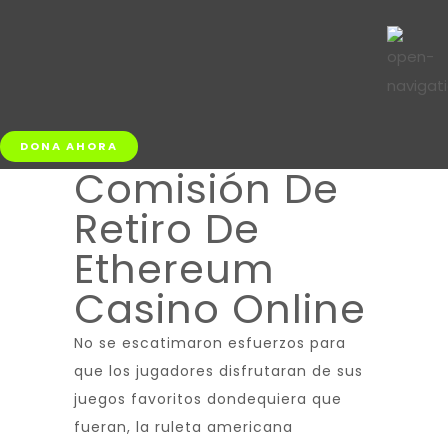
DONA AHORA
Comisión De
Retiro De
Ethereum
Casino Online
No se escatimaron esfuerzos para
que los jugadores disfrutaran de sus
juegos favoritos dondequiera que
fueran, la ruleta americana