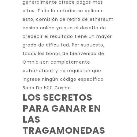
generalmente ofrece pagos más
altos. Todo lo anterior se aplica a
esto, comisión de retiro de ethereum
casino online ya que el desafío de
predecir el resultado tiene un mayor
grado de dificultad. Por supuesto,
todos los bonos de bienvenida de
Omnia son completamente
automáticos y no requieren que
ingrese ningún código específico.
Bono De 500 Casino
LOS SECRETOS
PARA GANAR EN
LAS
TRAGAMONEDAS