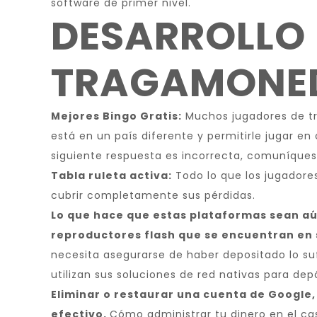
software de primer nivel.
DESARROLLO 
TRAGAMONED
Mejores Bingo Gratis:
Muchos jugadores de t
está en un país diferente y permitirle jugar e
siguiente respuesta es incorrecta, comuníquese
Tabla ruleta activa:
Todo lo que los jugadores
cubrir completamente sus pérdidas.
Lo que hace que estas plataformas sean aún
reproductores flash que se encuentran en s
necesita asegurarse de haber depositado lo su
utilizan sus soluciones de red nativas para depó
Eliminar o restaurar una cuenta de Google
efectivo.
Cómo administrar tu dinero en el ca