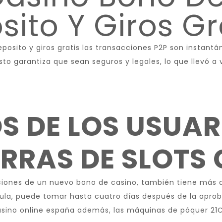
ito Y Giros Gr
osito y giros gratis las transacciones P2P son instantá
Esto garantiza que sean seguros y legales, lo que llevó 
 DE LOS USUAR
RRAS DE SLOTS
ciones de un nuevo bono de casino, también tiene más de
cula, puede tomar hasta cuatro días después de la aproba
sino online españa además, las máquinas de póquer 21Ca