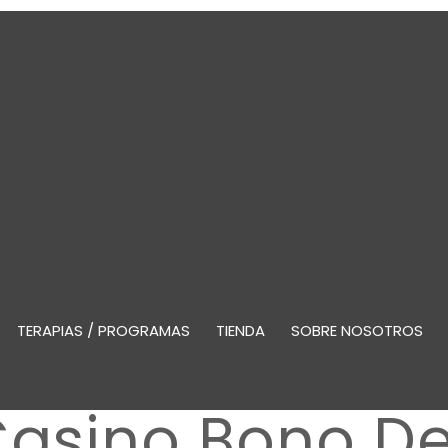
TERAPIAS / PROGRAMAS
TIENDA
SOBRE NOSOTROS
asino Bono De