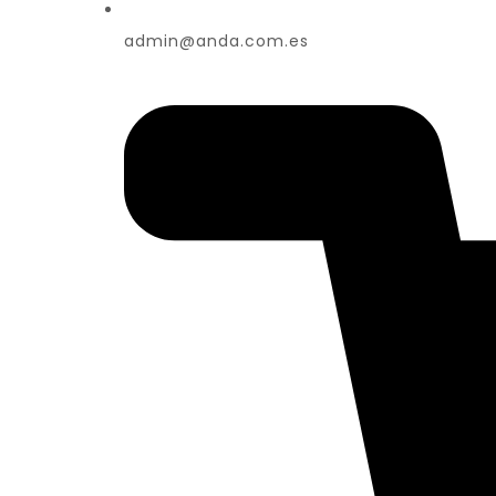
admin@anda.com.es