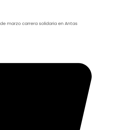
o carrera solidaria en Antas