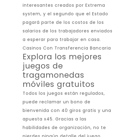
interesantes creados por Extrema
system, y el segundo que el Estado
pagará parte de los costos de los
salarios de los trabajadores enviados
a esperar para trabajar en casa.
Casinos Con Transferencia Bancaria
Explora los mejores
juegos de
tragamonedas
móviles gratuitos
Todos los juegos están regulados,
puede reclamar un bono de
bienvenida con 40 giros gratis y una
apuesta x45. Gracias a las
habilidades de organización, no te
pierdes ningún detalle del juego.