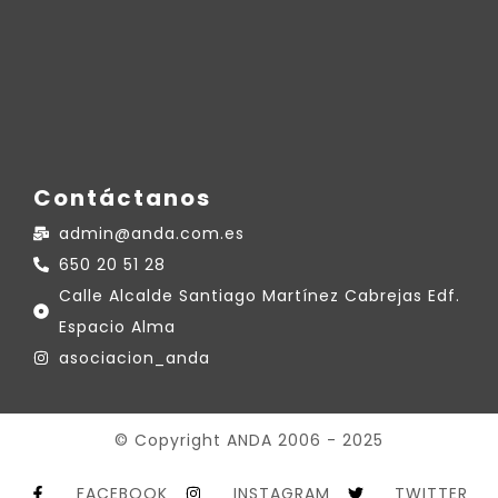
Contáctanos
admin@anda.com.es
650 20 51 28
Calle Alcalde Santiago Martínez Cabrejas Edf.
Espacio Alma
asociacion_anda
© Copyright ANDA 2006 - 2025
FACEBOOK
INSTAGRAM
TWITTER