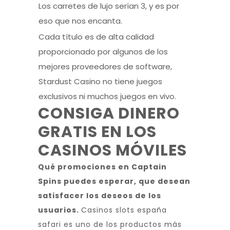
Los carretes de lujo serían 3, y es por
eso que nos encanta.
Cada título es de alta calidad
proporcionado por algunos de los
mejores proveedores de software,
Stardust Casino no tiene juegos
exclusivos ni muchos juegos en vivo.
CONSIGA DINERO
GRATIS EN LOS
CASINOS MÓVILES
Qué promociones en Captain
Spins puedes esperar, que desean
satisfacer los deseos de los
usuarios.
Casinos slots españa
safari es uno de los productos más