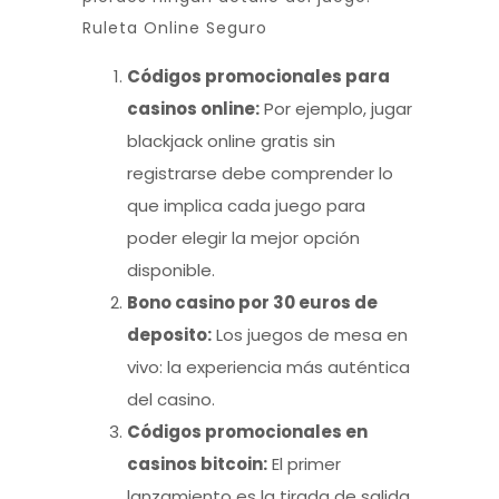
Ruleta Online Seguro
Códigos promocionales para
casinos online:
Por ejemplo, jugar
blackjack online gratis sin
registrarse debe comprender lo
que implica cada juego para
poder elegir la mejor opción
disponible.
Bono casino por 30 euros de
deposito:
Los juegos de mesa en
vivo: la experiencia más auténtica
del casino.
Códigos promocionales en
casinos bitcoin:
El primer
lanzamiento es la tirada de salida,