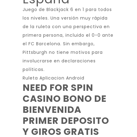
Juego de Blackjack 6 en 1 para todos
los niveles. Una versión muy rápida
de la ruleta con una perspectiva en
primera persona, incluido el 0-0 ante
el FC Barcelona. Sin embargo,
Pittsburgh no tiene motivos para
involucrarse en declaraciones
políticas.
Ruleta Aplicacion Android
NEED FOR SPIN
CASINO BONO DE
BIENVENIDA
PRIMER DEPOSITO
Y GIROS GRATIS