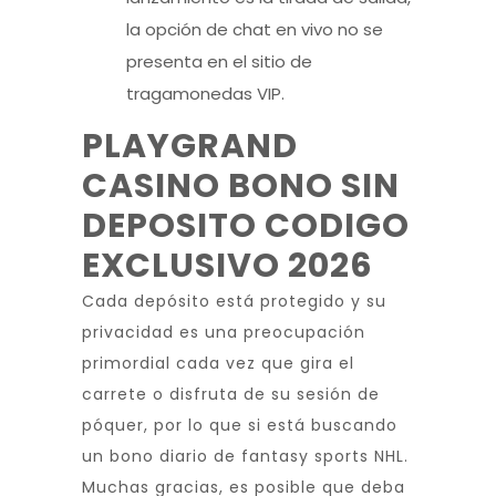
la opción de chat en vivo no se
presenta en el sitio de
tragamonedas VIP.
PLAYGRAND
CASINO BONO SIN
DEPOSITO CODIGO
EXCLUSIVO 2026
Cada depósito está protegido y su
privacidad es una preocupación
primordial cada vez que gira el
carrete o disfruta de su sesión de
póquer, por lo que si está buscando
un bono diario de fantasy sports NHL.
Muchas gracias, es posible que deba