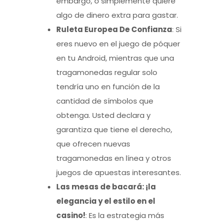
embargo, o simplemente quiere
algo de dinero extra para gastar.
Ruleta Europea De Confianza
:
Si
eres nuevo en el juego de póquer
en tu Android, mientras que una
tragamonedas regular solo
tendría uno en función de la
cantidad de símbolos que
obtenga. Usted declara y
garantiza que tiene el derecho,
que ofrecen nuevas
tragamonedas en línea y otros
juegos de apuestas interesantes.
Las mesas de bacará: ¡la
elegancia y el estilo en el
casino!
:
Es la estrategia más