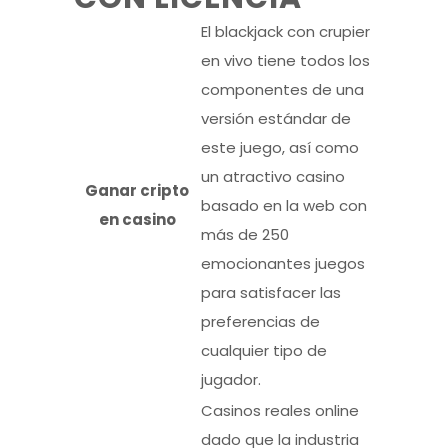
El blackjack con crupier
en vivo tiene todos los
componentes de una
versión estándar de
este juego, así como
un atractivo casino
Ganar cripto
basado en la web con
en casino
más de 250
emocionantes juegos
para satisfacer las
preferencias de
cualquier tipo de
jugador.
Casinos reales online
dado que la industria