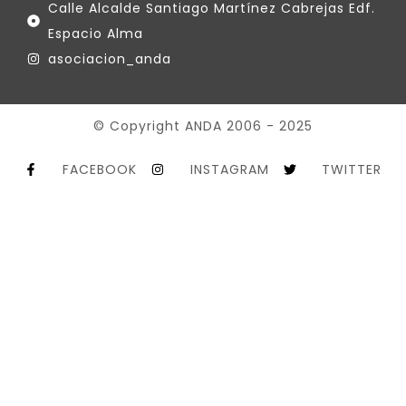
Calle Alcalde Santiago Martínez Cabrejas Edf.
Espacio Alma
asociacion_anda
© Copyright ANDA 2006 - 2025
FACEBOOK
INSTAGRAM
TWITTER