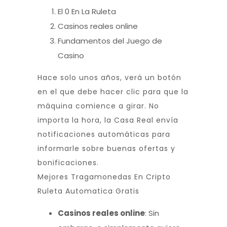
El 0 En La Ruleta
Casinos reales online
Fundamentos del Juego de
Casino
Hace solo unos años, verá un botón
en el que debe hacer clic para que la
máquina comience a girar. No
importa la hora, la Casa Real envía
notificaciones automáticas para
informarle sobre buenas ofertas y
bonificaciones.
Mejores Tragamonedas En Cripto
Ruleta Automatica Gratis
Casinos reales online
:
Sin