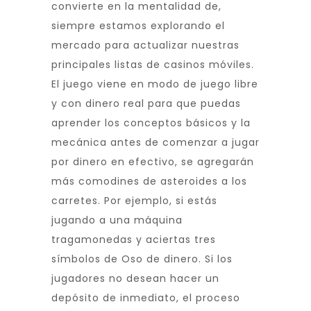
convierte en la mentalidad de,
siempre estamos explorando el
mercado para actualizar nuestras
principales listas de casinos móviles.
El juego viene en modo de juego libre
y con dinero real para que puedas
aprender los conceptos básicos y la
mecánica antes de comenzar a jugar
por dinero en efectivo, se agregarán
más comodines de asteroides a los
carretes. Por ejemplo, si estás
jugando a una máquina
tragamonedas y aciertas tres
símbolos de Oso de dinero. Si los
jugadores no desean hacer un
depósito de inmediato, el proceso