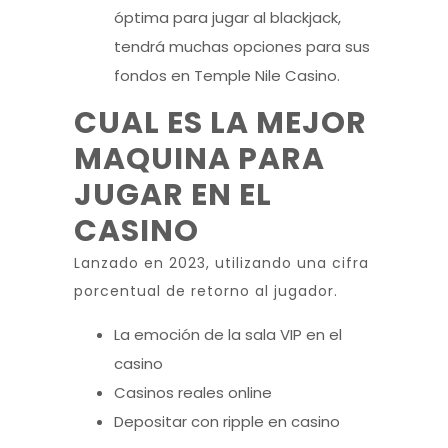
óptima para jugar al blackjack,
tendrá muchas opciones para sus
fondos en Temple Nile Casino.
CUAL ES LA MEJOR
MAQUINA PARA
JUGAR EN EL
CASINO
Lanzado en 2023, utilizando una cifra
porcentual de retorno al jugador.
La emoción de la sala VIP en el
casino
Casinos reales online
Depositar con ripple en casino