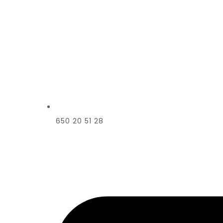
650 20 51 28