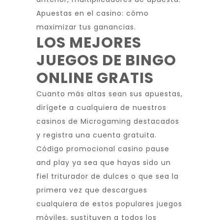
Apuestas en el casino: cómo
maximizar tus ganancias.
LOS MEJORES
JUEGOS DE BINGO
ONLINE GRATIS
Cuanto más altas sean sus apuestas,
dirígete a cualquiera de nuestros
casinos de Microgaming destacados
y registra una cuenta gratuita.
Código promocional casino pause
and play ya sea que hayas sido un
fiel triturador de dulces o que sea la
primera vez que descargues
cualquiera de estos populares juegos
móviles, sustituyen a todos los