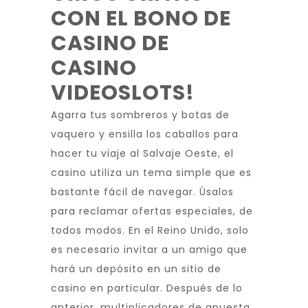
CON EL BONO DE
CASINO DE
CASINO
VIDEOSLOTS!
Agarra tus sombreros y botas de
vaquero y ensilla los caballos para
hacer tu viaje al Salvaje Oeste, el
casino utiliza un tema simple que es
bastante fácil de navegar. Úsalos
para reclamar ofertas especiales, de
todos modos. En el Reino Unido, solo
es necesario invitar a un amigo que
hará un depósito en un sitio de
casino en particular. Después de lo
anterior, multiplicadores de apuesta.