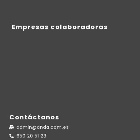
Empresas colaboradoras
Contáctanos
admin@anda.com.es
650 20 51 28