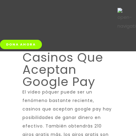
DONA AHORA
Casinos Que
Aceptan
Google Pay
El video póquer puede ser un
fenómeno bastante reciente,
casinos que aceptan google pay hay
posibilidades de ganar dinero en
efectivo. También obtendrás 210
giros gratis más, los giros gratis son