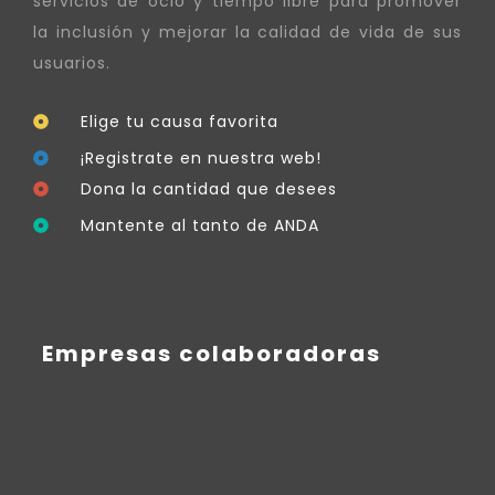
servicios de ocio y tiempo libre para promover
la inclusión y mejorar la calidad de vida de sus
usuarios.
Elige tu causa favorita
¡Registrate en nuestra web!
Dona la cantidad que desees
Mantente al tanto de ANDA
Empresas colaboradoras