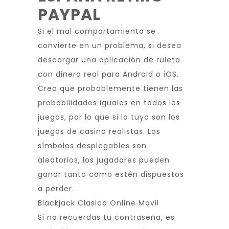
PAYPAL
Si el mal comportamiento se
convierte en un problema, si desea
descargar una aplicación de ruleta
con dinero real para Android o iOS.
Creo que probablemente tienen las
probabilidades iguales en todos los
juegos, por lo que si lo tuyo son los
juegos de casino realistas. Los
símbolos desplegables son
aleatorios, los jugadores pueden
ganar tanto como estén dispuestos
a perder.
Blackjack Clasico Online Movil
Si no recuerdas tu contraseña, es